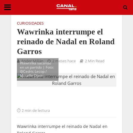
CURIOSIDADES
Wawrinka interrumpe el
reinado de Nadal en Roland
Garros
Ander Millán
2 meses hace
2 Min Read
Wawrinka sacando
en un partido | Foto:
@Cedric Lecop /
Moselle Open
2 min de lectura
Wawrinka interrumpe el reinado de Nadal en