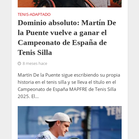
TENIS-ADAPTADO
Dominio absoluto: Martín De
la Puente vuelve a ganar el
Campeonato de España de
Tenis Silla
8 meses hace
Martín De la Puente sigue escribiendo su propia
historia en el tenis silla y se lleva el título en el
Campeonato de España MAPFRE de Tenis Silla
2025. El...