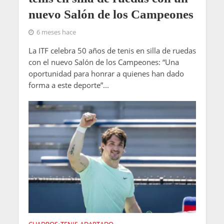
nuevo Salón de los Campeones
6 meses hace
La ITF celebra 50 años de tenis en silla de ruedas
con el nuevo Salón de los Campeones: “Una
oportunidad para honrar a quienes han dado
forma a este deporte”...