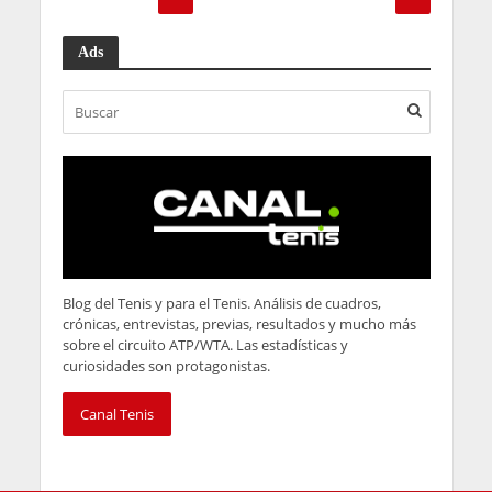
Ads
Blog del Tenis y para el Tenis. Análisis de cuadros,
crónicas, entrevistas, previas, resultados y mucho más
sobre el circuito ATP/WTA. Las estadísticas y
curiosidades son protagonistas.
Canal Tenis