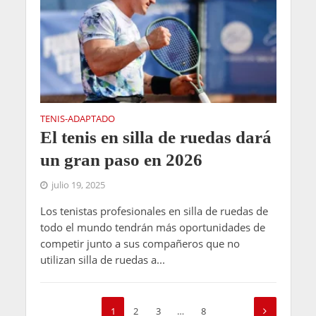
TENIS-ADAPTADO
El tenis en silla de ruedas dará
un gran paso en 2026
julio 19, 2025
Los tenistas profesionales en silla de ruedas de
todo el mundo tendrán más oportunidades de
competir junto a sus compañeros que no
utilizan silla de ruedas a...
1
2
3
…
8