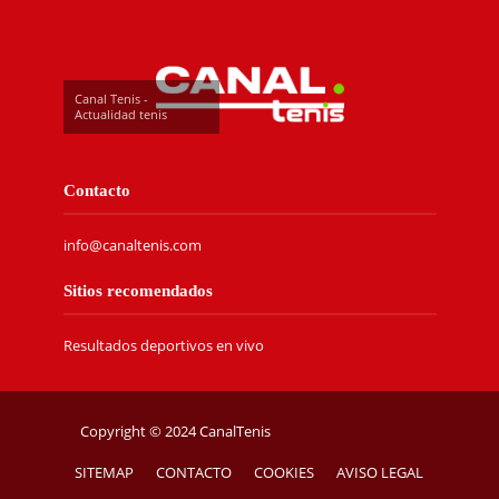
Canal Tenis -
Actualidad tenis
Contacto
info@canaltenis.com
Sitios recomendados
Resultados deportivos en vivo
Copyright © 2024 CanalTenis
SITEMAP
CONTACTO
COOKIES
AVISO LEGAL