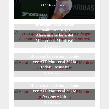
16 horas hace
Se desploma la ilusión
canadiense: Auger-
Aliassime se baja del
Masters de Montreal
1 día hace
Horario, televisión y dónde
ver ATP Montreal 2026:
Jódar – Musetti
1 día hace
Horario, televisión y dónde
ver ATP Montreal 2026:
Navone – Fils
1 día hace