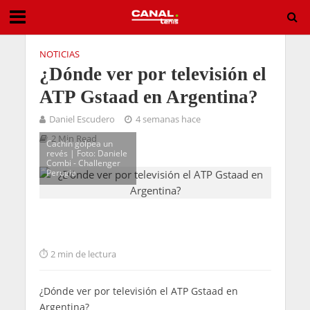
NOTICIAS
¿Dónde ver por televisión el
ATP Gstaad en Argentina?
Daniel Escudero
4 semanas hace
2 Min Read
Cachín golpea un
revés | Foto: Daniele
Combi - Challenger
Perugia
2 min de lectura
¿Dónde ver por televisión el ATP Gstaad en
Argentina?