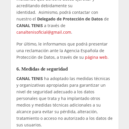
cargo; sin que le pueda ser exigido a
CANAL
TENIS
ninguna responsabilidad al respecto.
En caso de que
CANAL TENIS
detecte usuarios
que pudieran ser menores de catorce años, se
reserva el derecho a solicitar la autorización de
sus tutores legales.
5. Derechos de los interesados
En cualquier momento, los usuarios podrán
ejercer los siguientes derechos reconocidos por
la normativa vigente de protección de datos:
Derecho de Acceso
: permite al usuario
conocer qué información tiene
CANAL TENIS
,
de dónde se ha obtenido, a quién se ha
facilitado y con qué finalidades se ha tratado.
Derecho de Rectificación
: permite al usuario
rectificar algún dato incorrecto o