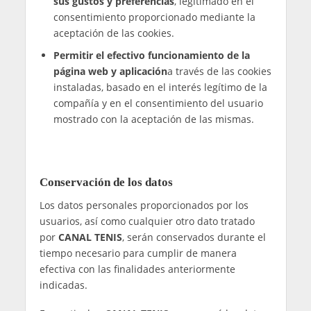
facilitar todos los datos de carácter obligatorio
para poder garantizar el correcto funcionamiento
de la página web o aplicación, así como para la
correcta ejecución de la relación entre las partes.
Estos campos constan identificados mediante un
asterisco (*). En caso de que no nos facilite
dichos datos, ello podrá dar lugar a la
imposibilidad por parte de
CANAL TENIS
de
cumplir con tales finalidades.
Por último, se informa a los usuarios que se
podrá proceder a la elaboración de perfiles, así
como inferir gustos o intereses, en base a la
información obtenida a raíz del uso y navegación
del usuario. Ello, siempre y cuando el usuario
haya proporcionado su consentimiento mediante
la previa aceptación de las cookies, tal y como se
recoge en nuestra
Política de Cookies
.
Finalidades y legitimación del tratamiento