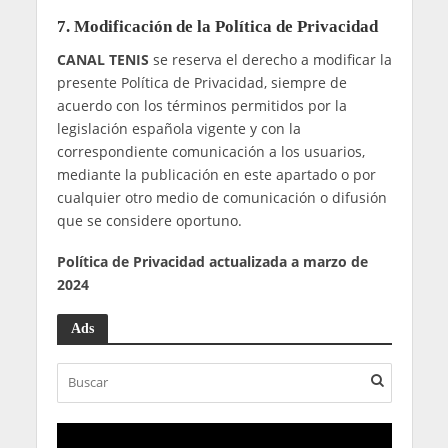
desactualizado.
Derecho de Supresión
: permite al usuario
solicitar que se deje de hacer uso de sus
datos.
Derecho de Limitación
: permite al usuario
restringir el tratamiento de sus datos, pero de
forma que sean conservados para alguna
finalidad posterior (una reclamación judicial,
por ejemplo).
Derecho de Portabilidad
: permite al usuario
obtener una copia de sus datos en forma
electrónica y, en determinadas circunstancias,
solicitar que sean comunicados a otro
prestador de servicios.
Derecho de Oposición:
permite al usuario
oponerse al interés legítimo de
CANAL TENIS
y así solicitar el cese del tratamiento de sus
datos.