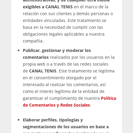
Los datos personales tratados serán aquellos
recabados y aportados por parte de los usuarios
y clientes a través de esta página web o
aplicación, así como durante la relación
mantenida con usted. Además, por el hecho de
navegar y mediante el uso de cookies,
CANAL
TENIS
recaba datos de los usuarios con el objeto
de mejorar su navegación y gestionar de manera
efectiva el portal.
El usuario se compromete a proporcionar datos
exactos y veraces. Si usted facilita datos
personales de terceros, se obliga a recabar el
consentimiento expreso e informado de los
titulares de los mismos para facilitar sus datos,
conforme a lo recogido en la presente
Política de
Privacidad
.
Se informa a los usuarios de la necesidad de