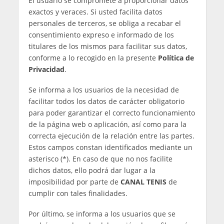
k
a
e
í
e
l
n
Gestionar {vendor_count} proveedores
s
t
c
t
i
Leer más sobre estos propósitos
i
i
n
a
c
Aceptar cookies
Denegar
Ver preferencias
g
s
a
Guardar preferencias
Ver preferencias
s
Política de cookies
Declaración de privacidad
Impressum
Política de privacidad
La presente Política de Privacidad será aplicable
a los usuarios de la página web
CANAL TENIS
, así
como de nuestras redes sociales. Asimismo,