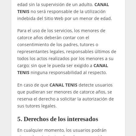
de operaciones. Puede obtener más información
acerca de estas transferencias en
nuestra
Política de Cookies
.
En el caso de que fuese necesario realizar una
transferencia internacional de datos,
CANAL
TENIS
se compromete al cumplimiento de las
medidas técnicas y organizativas necesarias, sin
perjuicio de las obligaciones derivadas de la
normativa vigente en materia de protección de
datos
3. Publicación de noticias
Las noticias publicadas por
CANAL TENIS
podrán
contener datos personales de personas
noticiables por ser de relevancia pública:
Por su notoriedad pública.