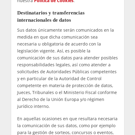
Conservación de los datos
Los datos personales proporcionados por los
usuarios, así como cualquier otro dato tratado
por
CANAL TENIS
, serán conservados durante el
tiempo necesario para cumplir de manera
efectiva con las finalidades anteriormente
indicadas.
En particular,
CANAL TENIS
conservará los datos
personales durante los plazos identificados a
continuación:
Datos relativos a las
solicitudes de
información y peticiones:
Mientras resulten
necesarios para la gestión de la solicitud y,
posteriormente, por el plazo durante el cual
puedan surgir reclamaciones derivadas de la