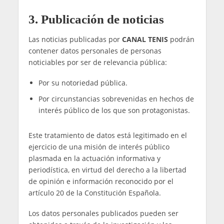
Datos relativos a la elaboración de perfiles,
tipologías y segmentaciones de usuarios en
base a sus gustos y preferencias:
los datos se
mantendrán mientras el usuario no retire su
consentimiento a través de la modificación de
la configuración de las cookies.
Para obtener más información acerca de los
plazos de conservación de la información relativa
a los datos de navegación y cookies, puede visitar
nuestra
Política de Cookies
.
Destinatarios y transferencias
internacionales de datos
Sus datos únicamente serán comunicados en la
medida en que dicha comunicación sea
necesaria u obligatoria de acuerdo con la
legislación vigente. Así, es posible la
comunicación de sus datos para atender posibles