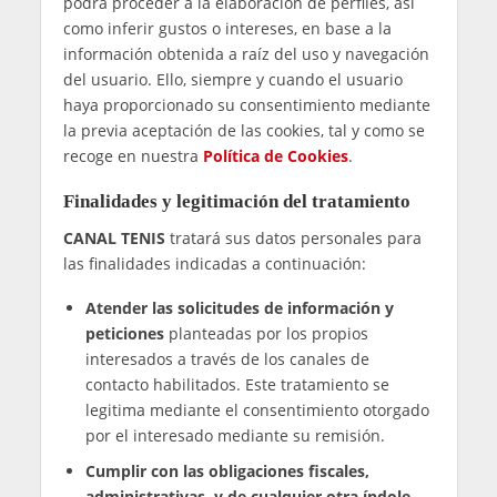
también podrá ser aplicable a los tratamientos
de datos personales realizados por la entidad a
través de otros medios, soportes o tecnologías.
1. Identidad del Responsable del
Tratamiento
Titular:
Daniel Escudero Carazo
I.F.:
71108125-Z
Domicilio social:
:
Avenida de Burgos 20, 4ºD,
09400, Aranda de Duero, Burgos
E-mail:
canaltenisoficial@gmail.com
2. Información acerca del
tratamiento de datos personales
Datos objeto de tratamiento