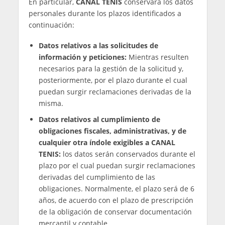
CANAL TENIS
tratará sus datos personales para
las finalidades indicadas a continuación:
Atender las
solicitudes de información y
peticiones
planteadas por los propios
interesados a través de los canales de
contacto habilitados. Este tratamiento se
legitima mediante el consentimiento otorgado
por el interesado mediante su remisión.
Cumplir con las obligaciones fiscales,
administrativas, y de cualquier otra índole
exigibles a CANAL TENIS
en el marco de la
relación con sus clientes y demás personas o
entidades vinculadas. Este tratamiento se
basa en la necesidad de cumplir con las
obligaciones legales aplicables a nuestra
compañía.
Publicar, gestionar y moderar los
comentarios
realizados por los usuarios en la