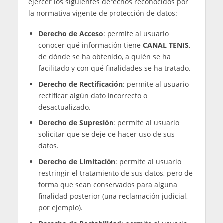
Por circunstancias sobrevenidas en hechos de
interés público de los que son protagonistas.
Este tratamiento de datos está legitimado en el
ejercicio de una misión de interés público
plasmada en la actuación informativa y
periodística, en virtud del derecho a la libertad
de opinión e información reconocido por el
artículo 20 de la Constitución Española.
Los datos personales publicados pueden ser
obtenidos a través de la investigación y los
recursos periodísticos a disposición de este
Diario.
CANAL TENIS
se reserva el derecho
constitucionalmente reconocido a proteger la
identidad de sus fuentes.
Los datos personales se tratarán mientras
resulten pertinentes, adecuados y necesarios
para alcanzar la finalidad informativa de su