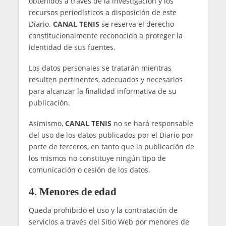
responsabilidades legales, así como atender a
solicitudes de Autoridades Públicas competentes
y en particular de la Autoridad de Control
competente en materia de protección de datos,
Jueces, Tribunales o el Ministerio Fiscal conforme
al Derecho de la Unión Europa y/o régimen
jurídico interno.
En aquellas ocasiones en que resultara necesaria
la comunicación de sus datos, como por ejemplo
para la gestión de sorteos, concursos o eventos,
CANAL TENIS
se compromete al cumplimiento
de la normativa aplicable de protección de datos,
así como a hacer uso de proveedores y
colaboradores que garanticen la seguridad de los
datos.
No están previstas transferencias internacionales
de datos, si bien la información recabada por
cookies de terceros puede ser objeto de este tipo