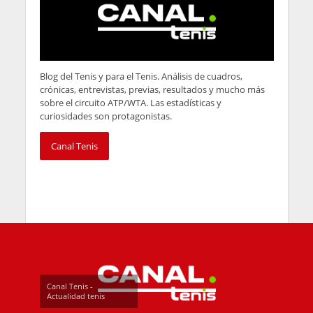
Derecho a retirar el consentimiento
, en
cualquier momento, respecto de tratamiento de
sus datos personales. La retirada del
consentimiento no afectará a la licitud de los
tratamientos de datos realizados con
anterioridad a la misma.
Podrá ejercer estos derechos a través de la
dirección de correo electrónico
CANAL TENIS
,
indicando qué derecho desea ejercitar y
acreditando debidamente su
identidad. Asimismo, podrá contactar con
nuestro el
Delegado de Protección de Datos
de
CANAL TENIS
a través de
canaltenisoficial@gmail.com
.
Por último, le informamos que podrá presentar
una reclamación ante la Agencia Española de