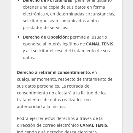
publicación.
Asimismo,
CANAL TENIS
no se hará responsable
del uso de los datos publicados por el Diario por
parte de terceros, en tanto que la publicación de
los mismos no constituye ningún tipo de
comunicación o cesión de los datos.
4. Menores de edad
Queda prohibido el uso y la contratación de
servicios a través del Sitio Web por menores de
edad sin la supervisión de un adulto.
CANAL
TENIS
no será responsable de la utilización
indebida del Sitio Web por un menor de edad.
Para el uso de los servicios, los menores de
catorce años deberán contar con el
consentimiento de los padres, tutores o
representantes legales, responsables últimos de
todos los actos realizados por los menores a su