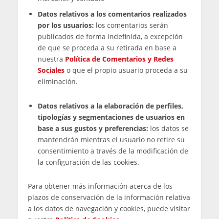
propia web o a través de las redes sociales
de
CANAL TENIS
. Este tratamiento se legitima
en el consentimiento otorgado por el
interesado al realizar los comentarios, así
como el interés legítimo de la entidad de
garantizar el cumplimiento de nuestra
Política
de Comentarios y Redes Sociales
.
Elaborar perfiles, tipologías y
segmentaciones de los usuarios en base a
sus gustos y preferencias
, legitimado en el
consentimiento proporcionado mediante la
aceptación de las cookies.
Permitir el efectivo funcionamiento de la
página web y aplicación
a través de las cookies
instaladas, basado en el interés legítimo de la
compañía y en el consentimiento del usuario
mostrado con la aceptación de las mismas.