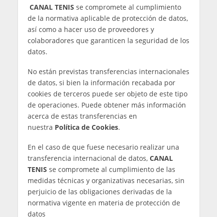
misma.
Datos relativos al cumplimiento de
obligaciones fiscales, administrativas, y de
cualquier otra índole exigibles a CANAL
TENIS:
los datos serán conservados durante el
plazo por el cual puedan surgir reclamaciones
derivadas del cumplimiento de las
obligaciones. Normalmente, el plazo será de 6
años, de acuerdo con el plazo de prescripción
de la obligación de conservar documentación
mercantil y contable
Datos relativos a los comentarios
realizados
por los usuarios:
los comentarios serán
publicados de forma indefinida, a excepción
de que se proceda a su retirada en base a
nuestra
Política de Comentarios y Redes
Sociales
o que el propio usuario proceda a su
eliminación.