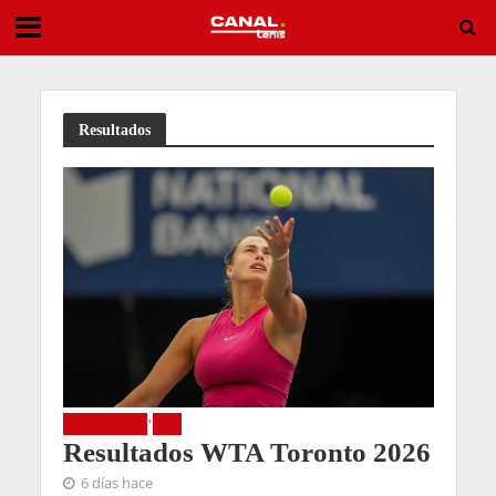
España conquista el Europeo sub16 masculino y logra el subcampeonato femenino
Resultados
RESULTADOS
•
WTA
Resultados WTA Toronto 2026
6 días hace