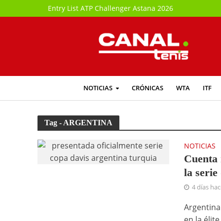
Entry List ATP Challenger Astana 2026
NOTICIAS
CRÓNICAS
WTA
ITF
Tag - ARGENTINA
NOTICIAS
Cuenta 
la seri
4 días ha
Argentina
en la élit