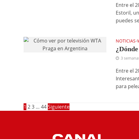
Entre el 2
Estoril, 
puedes seg
NOTICIAS
•
¿Dónde 
3 semana
Entre el 2
Interesan
para pelea
1
2
3
…
44
Siguiente