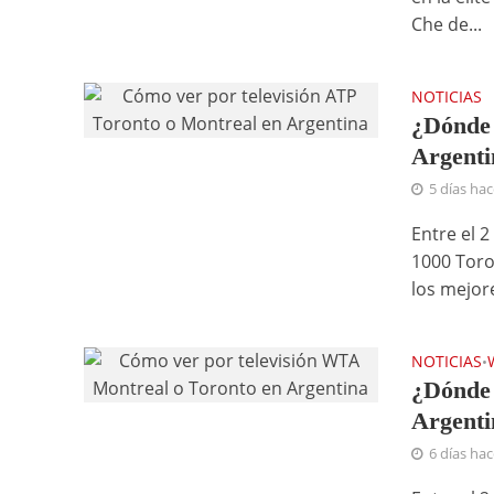
Che de...
NOTICIAS
¿Dónde 
Argenti
5 días ha
Entre el 
1000 Toro
los mejore
NOTICIAS
•
¿Dónde 
Argenti
6 días ha