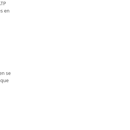
ATP
s en
en se
o que