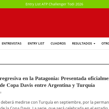
Entry List ATP Challenger Todi 2026
ENTREVISTAS
ENTRY LIST
CUADROS
RESULTADOS
OTR
regresiva en la Patagonia: Presentada oficialme
e de Copa Davis entre Argentina y Turquía
ce
 deberá medirse con Turquía en septiembre, por la perman
e de la Copa Davis. La serie, que será celebrada en el estadi