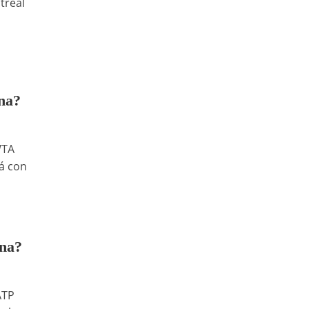
treal
na?
WTA
á con
ina?
ATP