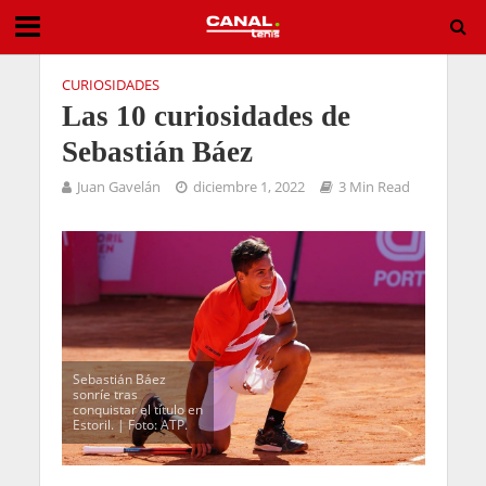
CURIOSIDADES
Las 10 curiosidades de
Sebastián Báez
Juan Gavelán
diciembre 1, 2022
3 Min Read
Sebastián Báez
sonríe tras
conquistar el título en
Estoril. | Foto: ATP.