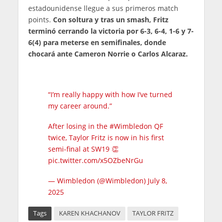
estadounidense llegue a sus primeros match
points.
Con soltura y tras un smash, Fritz
terminó cerrando la victoria por 6-3, 6-4, 1-6 y 7-
6(4) para meterse en semifinales, donde
chocará ante Cameron Norrie o Carlos Alcaraz.
“I’m really happy with how I’ve turned
my career around.”
After losing in the
#Wimbledon
QF
twice, Taylor Fritz is now in his first
semi-final at SW19 👏
pic.twitter.com/x5OZbeNrGu
— Wimbledon (@Wimbledon)
July 8,
2025
Tags
KAREN KHACHANOV
TAYLOR FRITZ