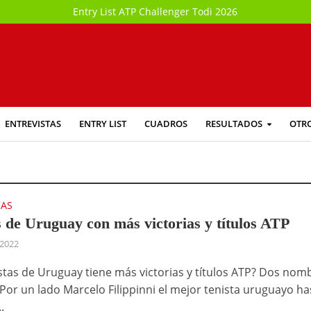
Entry List ATP Challenger Todi 2026
ENTREVISTAS
ENTRY LIST
CUADROS
RESULTADOS
OTR
CAS
s de Uruguay con más victorias y títulos ATP
 2022
stas de Uruguay tiene más victorias y títulos ATP? Dos nom
 Por un lado Marcelo Filippinni el mejor tenista uruguayo ha
.