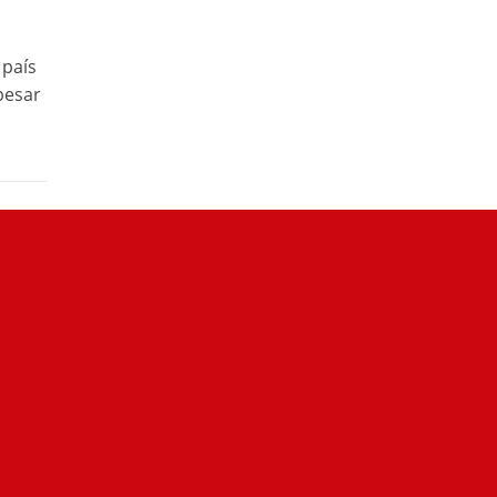
 país
pesar