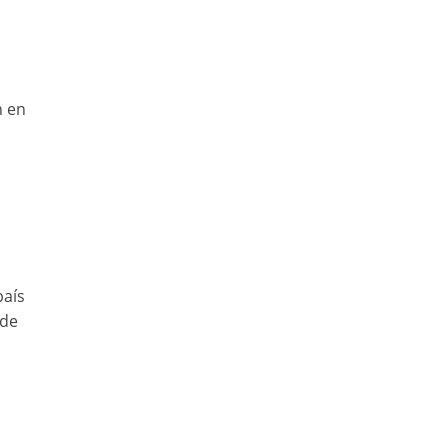
n en
país
 de