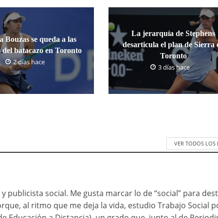
La jerarquía de Stephens
ca Bouzas se queda a las
desarticula el plan de Sierra 
 del batacazo en Toronto
Toronto
2 días hace
3 días hace
VER TODOS LOS
 y publicista social. Me gusta marcar lo de “social” para des
rque, al ritmo que me deja la vida, estudio Trabajo Social p
e Educación a Distancia), un grado que, junto al de Period