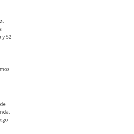
a
a.
s
 y 52
amos
 de
nda.
uego