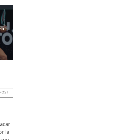
en
 POST
tacar
or la
ismo,