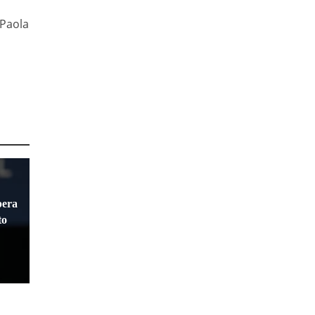
 Paola
pera
to