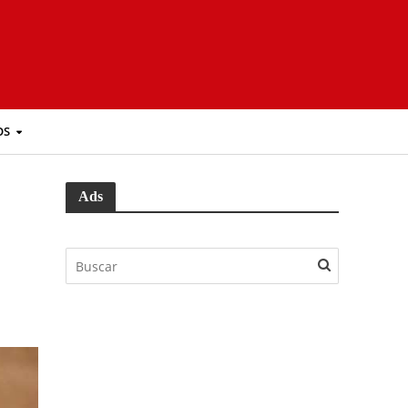
OS
Ads