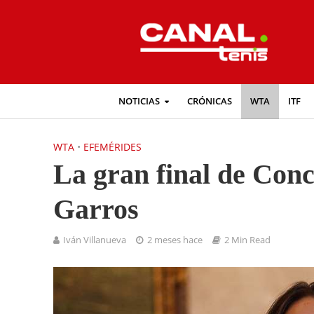
NOTICIAS
CRÓNICAS
WTA
ITF
WTA
•
EFEMÉRIDES
La gran final de Con
Garros
Iván Villanueva
2 meses hace
2 Min Read