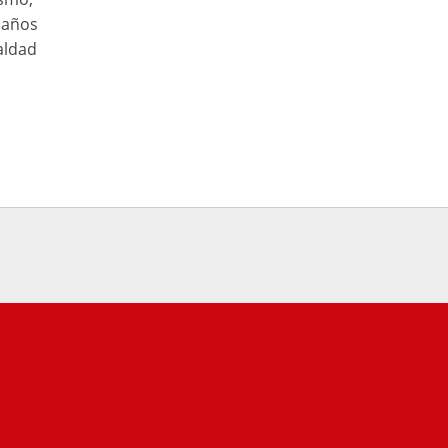
 años
aldad