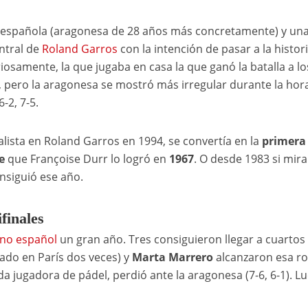
 española (aragonesa de 28 años más concretamente) y un
entral de
Roland Garros
con la intención de pasar a la histori
riosamente, la que jugaba en casa la que ganó la batalla a lo
, pero la aragonesa se mostró más irregular durante la hora
-2, 7-5.
alista en Roland Garros en 1994, se convertía en la
primera
de
que Françoise Durr lo logró en
1967
. O desde 1983 si mir
nsiguió ese año.
finales
ino español
un gran año. Tres consiguieron llegar a cuartos
ado en París dos veces) y
Marta Marrero
alcanzaron esa ro
da jugadora de pádel, perdió ante la aragonesa (7-6, 6-1). L