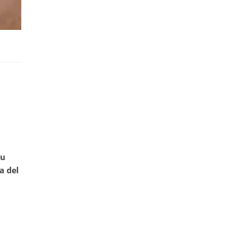
su
a del