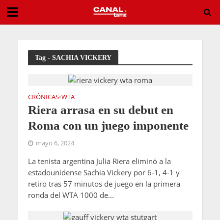
19 años y sin miedo a nadie: El huracán Jódar arrasa con Musetti
Tag - SACHIA VICKERY
CRÓNICAS
WTA
•
Riera arrasa en su debut en
Roma con un juego imponente
mayo 6, 2024
La tenista argentina Julia Riera eliminó a la
estadounidense Sachia Vickery por 6-1, 4-1 y
retiro tras 57 minutos de juego en la primera
ronda del WTA 1000 de...