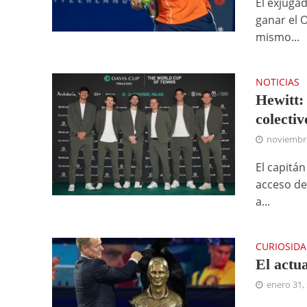
El exjuga
ganar el O
mismo...
NOTICIAS
Hewitt:
colectiv
noviembre
El capitá
acceso de 
a...
CURIOSID
El actua
enero 31,