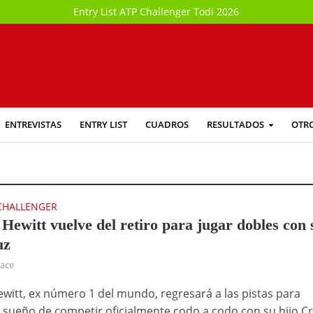
Entry List ATP Challenger Todi 2026
ENTREVISTAS
ENTRY LIST
CUADROS
RESULTADOS
OTR
CHALLENGER
 Hewitt vuelve del retiro para jugar dobles con 
uz
hace
ewitt, ex número 1 del mundo, regresará a las pistas para
l sueño de competir oficialmente codo a codo con su hijo Cr