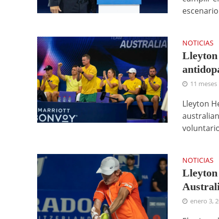
escenario 
NOTICIAS
Lleyton
antidop
11 meses
Lleyton H
australia
voluntario
NOTICIAS
Lleyton
Austral
enero 3, 