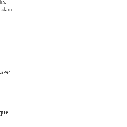
ia.
d Slam
Laver
 que