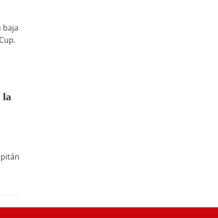
 baja
 Cup.
 la
apitán