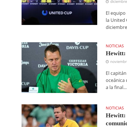
diciembre
El equipo
la United 
diciembre,
NOTICIAS
Hewitt:
noviembre
El capitá
oceánica 
a la final...
NOTICIAS
Hewitt:
comuni