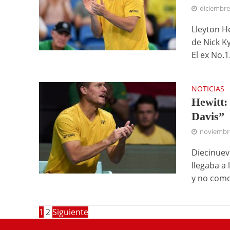
diciembre
Lleyton H
de Nick Ky
El ex No.1.
NOTICIAS
Hewitt:
Davis”
noviembre
Diecinuev
llegaba a 
y no como
1
2
Siguiente