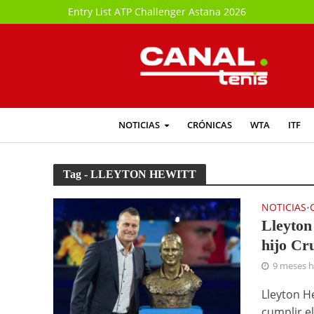
Entry List ATP Challenger Astana 2026
NOTICIAS
CRÓNICAS
WTA
ITF
Tag - LLEYTON HEWITT
NOTICIAS
•
Lleyton
hijo Cr
9 meses 
Lleyton H
cumplir e