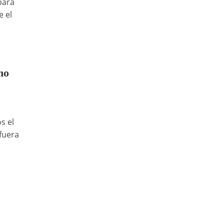
para
e el
mo
s el
 fuera