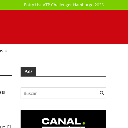
Entry List ATP Challenger Hamburgo 2026
OS
Ads
su
uz. El