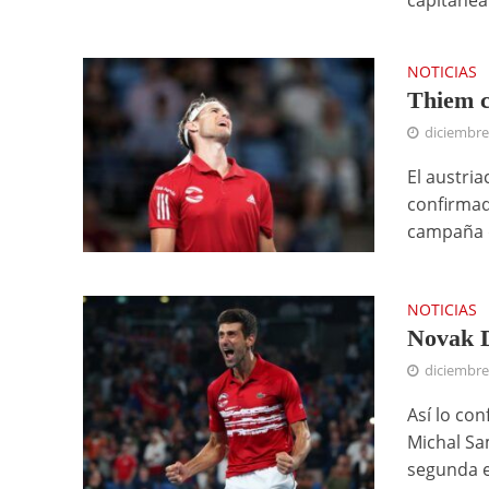
NOTICIAS
Thiem c
diciembre
El austri
confirmado
campaña q
NOTICIAS
Novak D
diciembre
Así lo co
Michal Sa
segunda e