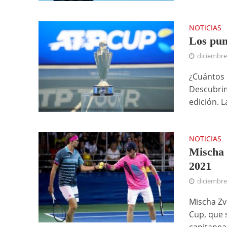
NOTICIAS
Los pun
diciembre
¿Cuántos 
Descubrim
edición. La
NOTICIAS
Mischa 
2021
diciembre
Mischa Zv
Cup, que s
capitanear