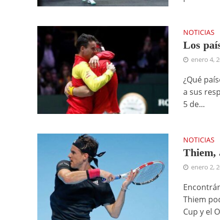
NOTICIAS
Los paí
enero 4, 
¿Qué país
a sus resp
5 de...
NOTICIAS
Thiem, 
enero 2, 
Encontrán
Thiem pod
Cup y el O