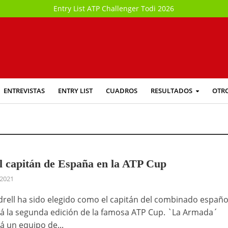
Entry List ATP Challenger Todi 2026
ENTREVISTAS
ENTRY LIST
CUADROS
RESULTADOS
OTR
l capitán de España en la ATP Cup
 2021
rell ha sido elegido como el capitán del combinado españo
rá la segunda edición de la famosa ATP Cup. `La Armada´
á un equipo de...