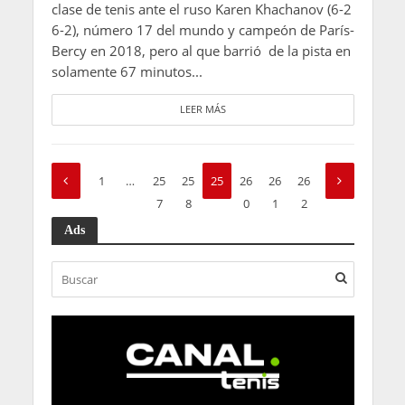
clase de tenis ante el ruso Karen Khachanov (6-2
6-2), número 17 del mundo y campeón de París-
Bercy en 2018, pero al que barrió de la pista en
solamente 67 minutos...
LEER MÁS
1
…
25
25
25
26
26
26
7
8
9
0
1
2
Ads