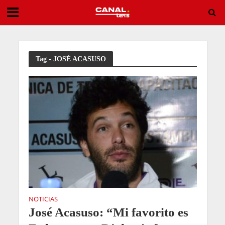
Sai Gante: “Mi gran meta en este deporte sería jugar Wimbledon”
Tag - JOSÉ ACASUSO
NOTICIAS
José Acasuso: “Mi favorito es