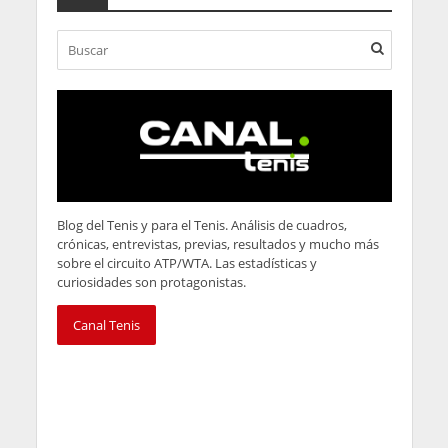
Blog del Tenis y para el Tenis. Análisis de cuadros,
crónicas, entrevistas, previas, resultados y mucho más
sobre el circuito ATP/WTA. Las estadísticas y
curiosidades son protagonistas.
Canal Tenis