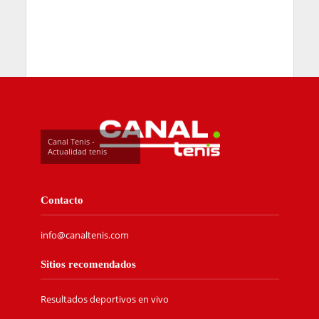
Canal Tenis -
Actualidad tenis
Contacto
info@canaltenis.com
Sitios recomendados
Resultados deportivos en vivo