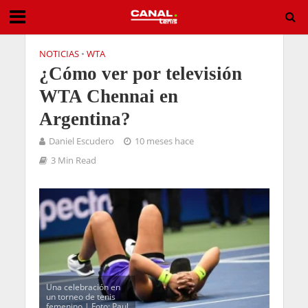
NOTICIAS
•
WTA
¿Cómo ver por televisión
WTA Chennai en
Argentina?
Daniel Escudero
10 meses hace
3 Min Read
Una celebración en
un torneo de tenis
femenino | Foto: Paul