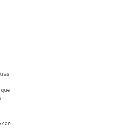
tras
s que
a
e con