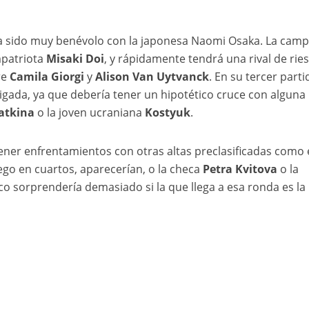
o ha sido muy benévolo con la japonesa Naomi Osaka. La cam
mpatriota
Misaki Doi
, y rápidamente tendrá una rival de rie
re
Camila Giorgi
y
Alison Van Uytvanck
. En su tercer parti
igada, ya que debería tener un hipotético cruce con alguna
atkina
o la joven ucraniana
Kostyuk
.
 tener enfrentamientos con otras altas preclasificadas como 
ego en cuartos, aparecerían, o la checa
Petra Kvitova
o la
 sorprendería demasiado si la que llega a esa ronda es la