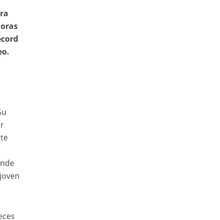
ra
doras
écord
eo.
Su
r
rte
onde
 joven
eces