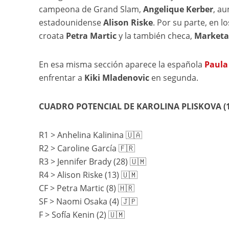
campeona de Grand Slam,
Angelique Kerber
, au
estadounidense
Alison Riske
. Por su parte, en l
croata
Petra Martic
y la también checa,
Marketa
En esa misma sección aparece la española
Paula
enfrentar a
Kiki Mladenovic
en segunda.
CUADRO POTENCIAL DE KAROLINA PLISKOVA (1)
R1 > Anhelina Kalinina 🇺🇦
R2 > Caroline García 🇫🇷
R3 > Jennifer Brady (28) 🇺🇲
R4 > Alison Riske (13) 🇺🇲
CF > Petra Martic (8) 🇭🇷
SF > Naomi Osaka (4) 🇯🇵
F > Sofía Kenin (2) 🇺🇲