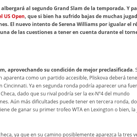
e albergará al segundo Grand Slam de la temporada. Y pa
el US Open
, que si bien ha sufrido bajas de muchas juga
s. El nuevo intento de Serena Williams por igualar el r
 una de las cuestiones a tener en cuenta durante el torn
am, aprovechando su condición de mejor preclasificada
. 
ien aparenta como un partido accesible, Pliskova deberá tene
n Cincinnati. Ya en segunda ronda podría aparecer una fue
 Checa, dado que su rival podría ser la ex-Nº4 del mundo
iones. Aún más dificultades puede tener en tercera ronda, d
viene de ganar su primer trofeo WTA en Lexington o bien, la
heca, ya que en su camino posiblemente aparezca la tres v