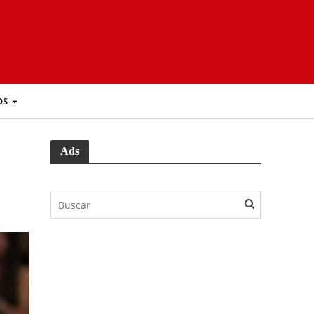
OS
Ads