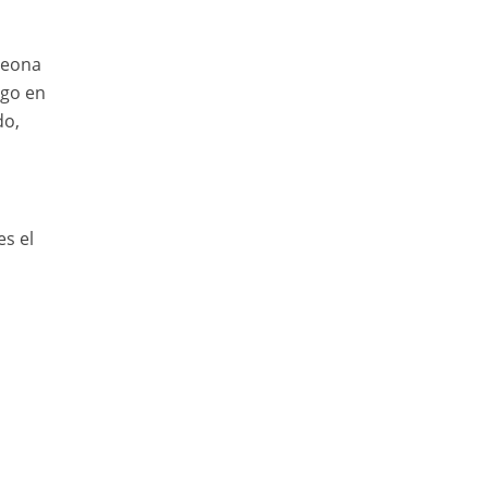
peona
sgo en
do,
es el