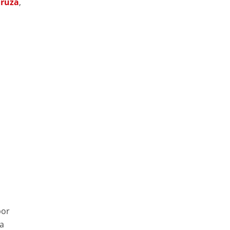
ruza
,
por
la