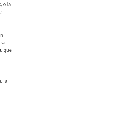
z
, o la
e
un
esa
s
, que
a
, la