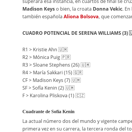
superara esa instancia, en cuartos de final se c
Madison Keys
o bien, la croata
Donna Vekic
. En
también española
Aliona Bolsova
, que comenzar
CUADRO POTENCIAL DE SERENA WILLIAMS (3) 🇺
R1 > Kristie Ahn 🇺🇲
R2 > Mónica Puig 🇵🇷
R3 > Sloane Stephens (26) 🇺🇲
R4 > María Sakkari (15) 🇬🇷
CF > Madison Keys (7) 🇺🇲
SF > Sofía Kenin (2) 🇺🇲
F > Karolina Pliskova (1) 🇨🇿
Cuadrante de Sofía Kenin
La actual número dos del mundo y vigente campeo
primera vez en su carrera, la tercera ronda del t