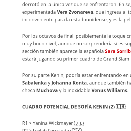
derrotó en la única vez que se enfrentaron. En s
experimentada
Vera Zvonareva
, que ingresa al 
inconveniente para la estadounidense, y es la pe
Por los octavos de final, posiblemente le toque c
muy buen nivel, aunque no sorprendería si es su
sección también aparece la española
Sara Sorrib
estará jugando su primer cuadro de Grand Slam 
Por su parte Kenin, podría estar enfrentando en c
Sabalenka
y
Johanna Konta
, aunque también h
checa
Muchova
y la inoxidable
Venus Williams
.
CUADRO POTENCIAL DE SOFÍA KENIN (2) 🇺🇲:
R1 > Yanina Wickmayer 🇧🇪
R2 > Leylah Fernández 🇨🇦