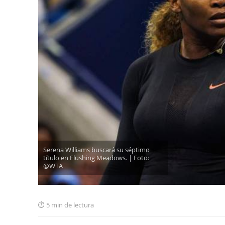
Serena Williams buscará su séptimo
título en Flushing Meadows. | Foto:
@WTA
5 min de lectura