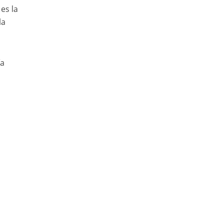
es la
la
ía