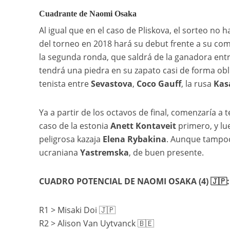
Cuadrante de Naomi Osaka
Al igual que en el caso de Pliskova, el sorteo n
del torneo en 2018 hará su debut frente a su co
la segunda ronda, que saldrá de la ganadora ent
tendrá una piedra en su zapato casi de forma obl
tenista entre
Sevastova
,
Coco Gauff
, la rusa
Kas
Ya a partir de los octavos de final, comenzaría a
caso de la estonia
Anett Kontaveit
primero, y lu
peligrosa kazaja
Elena Rybakina
. Aunque tampoco
ucraniana
Yastremska
, de buen presente.
CUADRO POTENCIAL DE NAOMI OSAKA (4) 🇯🇵:
R1 > Misaki Doi 🇯🇵
R2 > Alison Van Uytvanck 🇧🇪