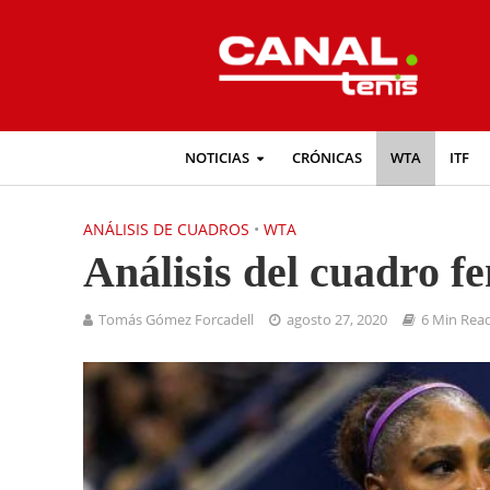
NOTICIAS
CRÓNICAS
WTA
ITF
ANÁLISIS DE CUADROS
•
WTA
Análisis del cuadro 
Tomás Gómez Forcadell
agosto 27, 2020
6 Min Rea