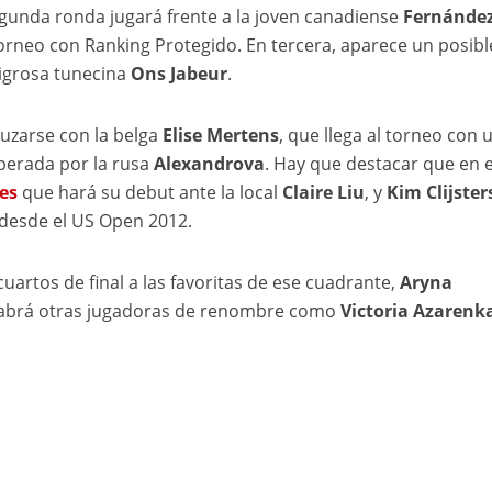
egunda ronda jugará frente a la joven canadiense
Fernánde
torneo con Ranking Protegido. En tercera, aparece un posibl
ligrosa tunecina
Ons Jabeur
.
ruzarse con la belga
Elise Mertens
, que llega al torneo con 
perada por la rusa
Alexandrova
. Hay que destacar que en 
es
que hará su debut ante la local
Claire Liu
, y
Kim Clijster
desde el US Open 2012.
uartos de final a las favoritas de ese cuadrante,
Aryna
abrá otras jugadoras de renombre como
Victoria Azarenk