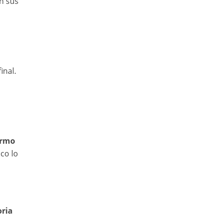
n sus
inal.
ermo
co lo
oria