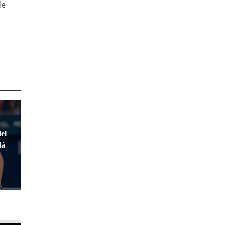
de
el
dá