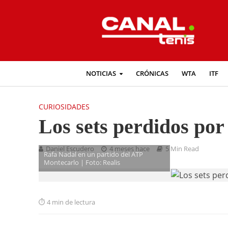
NOTICIAS
CRÓNICAS
WTA
ITF
CURIOSIDADES
Los sets perdidos po
Daniel Escudero
4 meses hace
5 Min Read
Rafa Nadal en un partido del ATP
Montecarlo | Foto: Realis
4 min de lectura