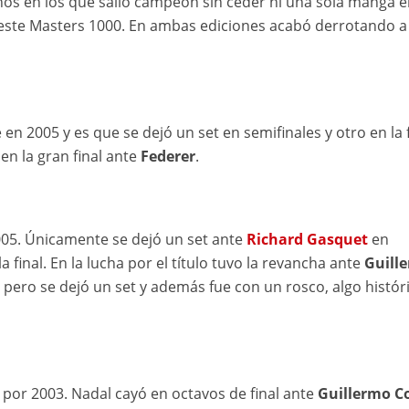
os en los que salió campeón sin ceder ni una sola manga e
n este Masters 1000. En ambas ediciones acabó derrotando a
en 2005 y es que se dejó un set en semifinales y otro en la f
en la gran final ante
Federer
.
005. Únicamente se dejó un set ante
Richard Gasquet
en
 final. En la lucha por el título tuvo la revancha ante
Guill
 pero se dejó un set y además fue con un rosco, algo históri
por 2003. Nadal cayó en octavos de final ante
Guillermo C