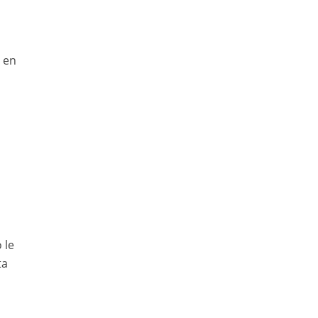
) en
 le
ta