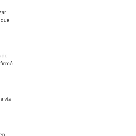
gar
nque
udo
firmó
a vía
ven