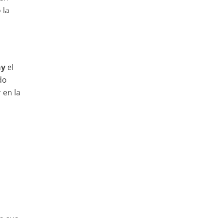
 la
ay
el
do
 en la