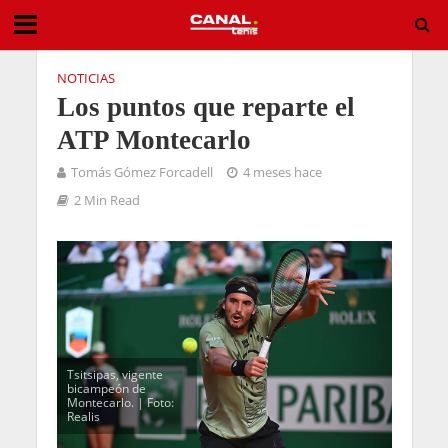
NOTICIAS
Los puntos que reparte el
ATP Montecarlo
Tomás Gómez Forcadell
4 meses hace
2 Min Read
Tsitsipas, vigente
bicampeón de
Montecarlo. | Foto:
Realis