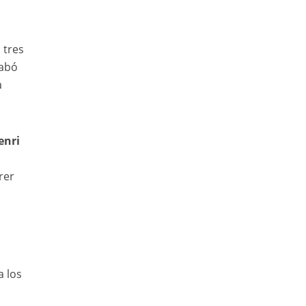
 tres
cabó
a
enri
rer
a los