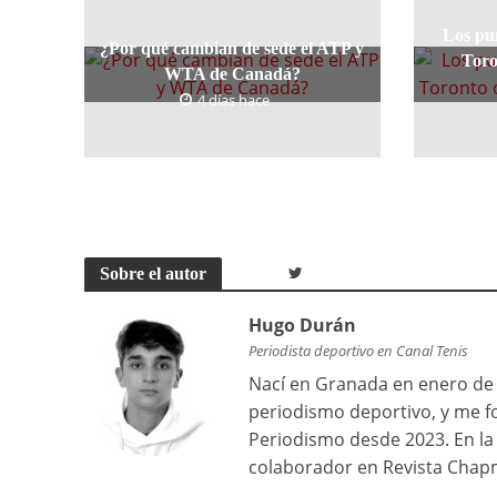
Los pu
¿Por qué cambian de sede el ATP y
Toro
WTA de Canadá?
4 días hace
Sobre el autor
Hugo Durán
Periodista deportivo en Canal Tenis
Nací en Granada en enero de 2
periodismo deportivo, y me f
Periodismo desde 2023. En la
colaborador en Revista Chapm