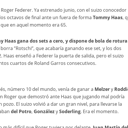
o Roger Federer. Ya estrenado junio, con el suizo conocedor 
 los octavos de final ante un fuera de forma
Tommy Haas
, 
 que en aquel momento era 65.
 Haas gana dos sets a cero, y dispone de bola de rotura
 borra ”Rotschi”, que acabaría ganando ese set, y los dos
6-2. Haas enseñó a Federer la puerta de salida, pero el suizo
tos cuartos de Roland Garros consecutivos.
ncés, número 10 del mundo, venía de ganar a
Melzer
y
Roddi
 un Roger que demostró ante Haas que jugando mal podría
pozo. El suizo volvió a dar un gran nivel, para llevarse la
daban
del Potro
,
González
y
Soderling
. Era el momento.
o más difícil que Roger tuviera por delante.
Juan Martín de