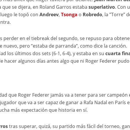
a que se dijera, en Roland Garros estaba
superlativo
. Con 
e luego le topó con
Andreev
,
Tsonga
o
Robredo
, la ”Torre” d
ntra.
ras perder en el tiebreak del segundo, se repuso para obtene
e nuevo, pero ”estaba de parranda”, como dice la canción.
ad los últimos dos sets (6-1, 6-4), y estaba en su
cuarta fin
z de hacer algunos días antes algo que ni Roger Federer pudo
nidad que Roger Federer jamás va a tener para ser campeón 
 jugador que va a ser capaz de ganar a Rafa Nadal en París 
mucha más expectación que historia en sí.
ros
tras superar, quizá, su partido más fácil del torneo, g