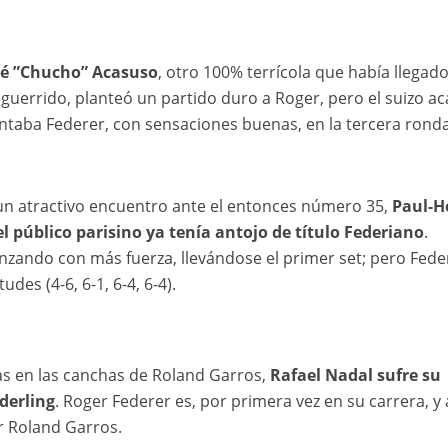
sé ”Chucho” Acasuso
, otro 100% terrícola que había llegado
aguerrido, planteó un partido duro a Roger, pero el suizo a
 plantaba Federer, con sensaciones buenas, en la tercera rond
o un atractivo encuentro ante el entonces número 35,
Paul-H
el público parisino ya tenía antojo de título Federiano
.
nzando con más fuerza, llevándose el primer set; pero Fede
des (4-6, 6-1, 6-4, 6-4).
as en las canchas de Roland Garros,
Rafael Nadal sufre su
derling
. Roger Federer es, por primera vez en su carrera, y 
 Roland Garros.