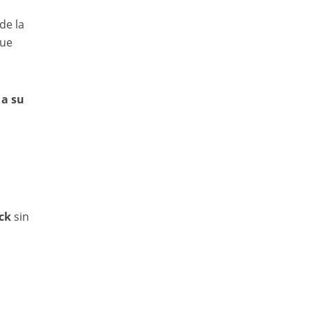
de la
que
 a su
ck
sin
l