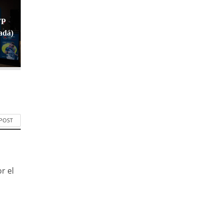
TP
adá)
 POST
r el