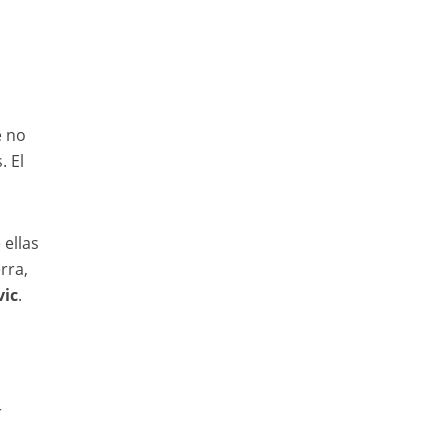
e no
. El
 ellas
rra,
ic
.
r