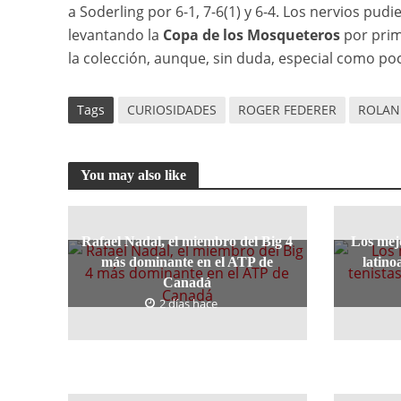
a Soderling por 6-1, 7-6(1) y 6-4. Los nervios p
levantando la
Copa de los Mosqueteros
por prim
la colección, aunque, sin duda, especial como po
Tags
CURIOSIDADES
ROGER FEDERER
ROLAN
You may also like
Rafael Nadal, el miembro del Big 4
Los mejo
más dominante en el ATP de
latino
Canadá
2 días hace