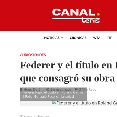
NOTICIAS
CRÓNICAS
WTA
ITF
CURIOSIDADES
Federer y el título e
que consagró su obra e
Hugo Durán
2 meses hace
5 Min Read
Federer logró el título en Roland Garros
| Foto: Gonzalo Facello - Unsplash
5 min de lectura