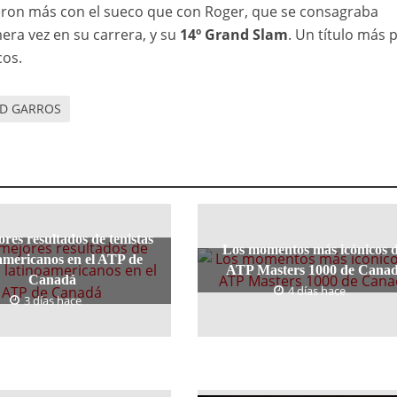
udieron más con el sueco que con Roger, que se consagraba
era vez en su carrera, y su
14º Grand Slam
. Un título más 
cos.
D GARROS
res resultados de tenistas
Los momentos más icónicos d
americanos en el ATP de
ATP Masters 1000 de Cana
Canadá
4 días hace
3 días hace