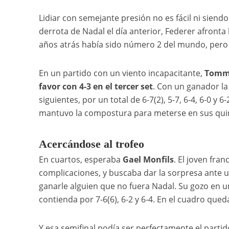
Lidiar con semejante presión no es fácil ni siend
derrota de Nadal el día anterior, Federer afronta
años atrás había sido número 2 del mundo, pero
En un partido con un viento incapacitante,
Tommy
favor con 4-3 en el tercer set
. Con un ganador la
siguientes, por un total de 6-7(2), 5-7, 6-4, 6-0 y 
mantuvo la compostura para meterse en sus quin
Acercándose al trofeo
En cuartos, esperaba
Gael Monfils
. El joven fra
complicaciones, y buscaba dar la sorpresa ante
ganarle alguien que no fuera Nadal. Su gozo en un 
contienda por 7-6(6), 6-2 y 6-4. En el cuadro que
Y esa semifinal podía ser perfectamente el partid