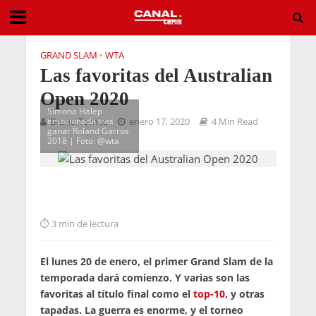
GRAND SLAM
•
WTA
Las favoritas del Australian
Open 2020
Simona Halep
emocionada tras
Bruno Tornos
enero 17, 2020
4 Min Read
ganar Roland Garros
2018 | Foto: @wta
3 min de lectura
El lunes 20 de enero, el primer Grand Slam de la
temporada dará comienzo. Y varias son las
favoritas al título final como el
top-10
, y otras
tapadas. La guerra es enorme, y el torneo