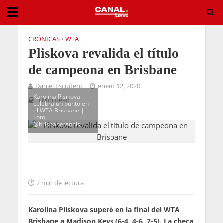
CRÓNICAS
•
WTA
Pliskova revalida el título
de campeona en Brisbane
Daniel Escudero
enero 12, 2020
Karolina Plsikova
3 Min Read
celebra un punto en
el WTA Brisbane |
Foto:
@brisbanetennis
2 min de lectura
Karolina Pliskova superó en la final del WTA
Brisbane a Madison Keys (6-4, 4-6, 7-5). La checa