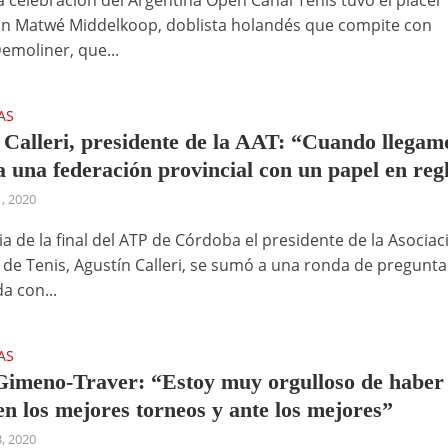
a celebración del Argentina Open Canal Tenis tuvo el placer
on Matwé Middelkoop, doblista holandés que compite con
emoliner, que...
AS
 Calleri, presidente de la AAT: “Cuando llegam
a una federación provincial con un papel en reg
1, 2020
ia de la final del ATP de Córdoba el presidente de la Asociac
 de Tenis, Agustín Calleri, se sumó a una ronda de pregunta
a con...
AS
Gimeno-Traver: “Estoy muy orgulloso de haber
en los mejores torneos y ante los mejores”
3, 2020