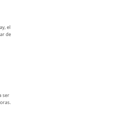
y, el
lar de
a ser
oras.