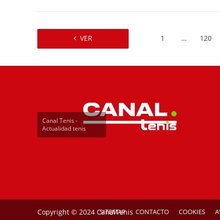
VER
1
…
120
Canal Tenis -
Actualidad tenis
Copyright © 2024 CanalTenis
SITEMAP
CONTACTO
COOKIES
A