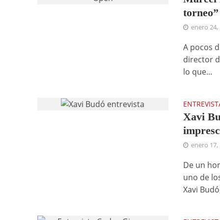
torneo”
enero 24,
A pocos d
director 
lo que...
ENTREVIST
Xavi Bu
impresc
enero 17,
De un hom
uno de lo
Xavi Budó,