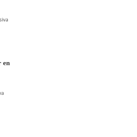
siva
r en
va