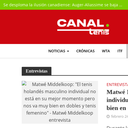
Se desploma la ilusión canadiense: Auger-Aliassime se baja del Masters de Montreal
NOTICIAS
CRÓNICAS
WTA
ITF
Entrevistas
ENTREVIST
Matwé M
individ
bien en
febrero 2