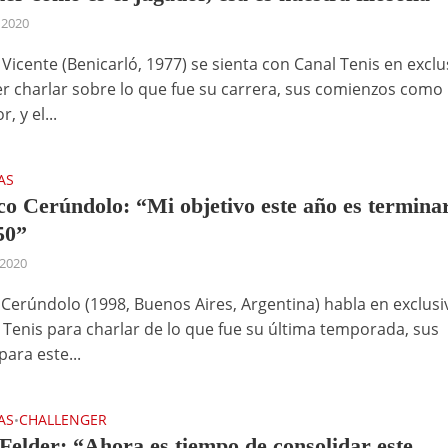
 2020
Vicente (Benicarló, 1977) se sienta con Canal Tenis en exclu
r charlar sobre lo que fue su carrera, sus comienzos como
, y el...
AS
co Cerúndolo: “Mi objetivo este año es termina
50”
 2020
 Cerúndolo (1998, Buenos Aires, Argentina) habla en exclusi
 Tenis para charlar de lo que fue su última temporada, sus
para este...
AS
CHALLENGER
•
Felder: “Ahora es tiempo de consolidar este