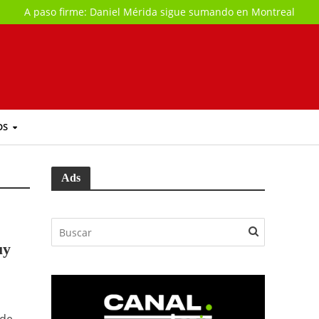
A paso firme: Daniel Mérida sigue sumando en Montreal
OS
Ads
uy