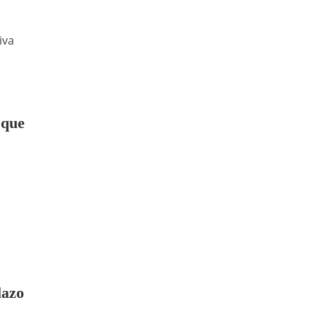
iva
 que
lazo