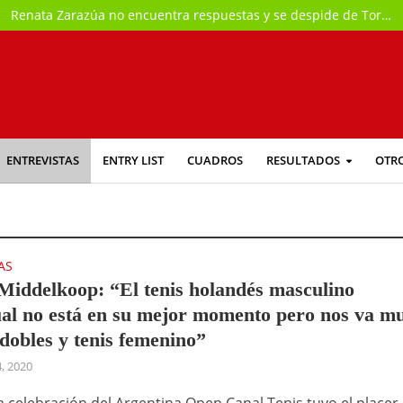
Renata Zarazúa no encuentra respuestas y se despide de Toronto
ENTREVISTAS
ENTRY LIST
CUADROS
RESULTADOS
OTR
AS
iddelkoop: “El tenis holandés masculino
ual no está en su mejor momento pero nos va m
 dobles y tenis femenino”
4, 2020