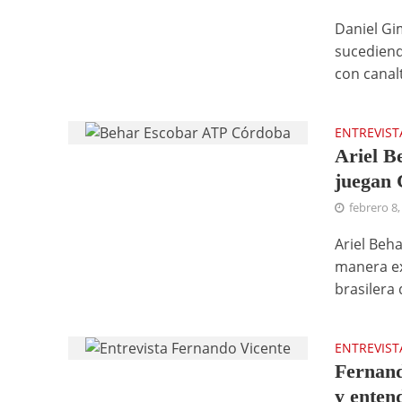
Daniel Gim
sucediend
con canalt
ENTREVIST
Ariel B
juegan 
febrero 8,
Ariel Beh
manera ex
brasilera 
ENTREVIST
Fernand
y entend