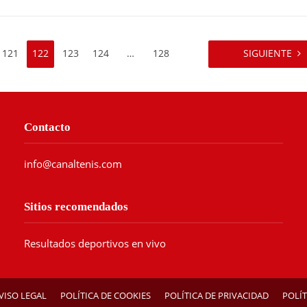
121
122
123
124
…
128
SIGUIENTE
Contacto
info@canaltenis.com
Sitios recomendados
Resultados deportivos en vivo
VISO LEGAL
POLÍTICA DE COOKIES
POLÍTICA DE PRIVACIDAD
POLÍT