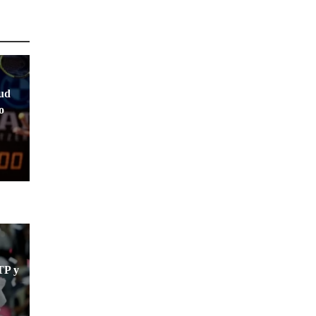
ud
o
TP y