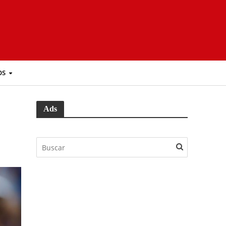
OS
Ads