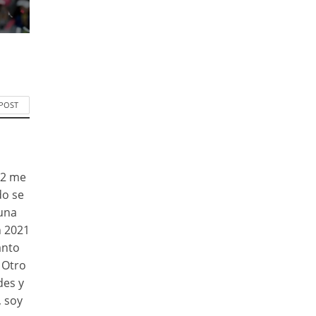
 POST
22 me
do se
 una
n 2021
anto
 Otro
des y
, soy