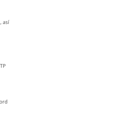
 así
ATP
cord