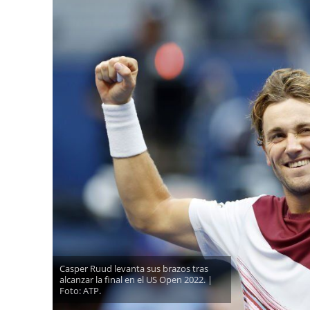
Casper Ruud levanta sus brazos tras
alcanzar la final en el US Open 2022. |
Foto: ATP.