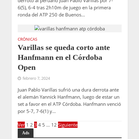
derrotó al peruano Juan Pablo Varillas por 7-
6(5), 6-4 tras 2h10m de juego en la primera
ronda del ATP 250 de Buenos...
CRÓNICAS
Varillas se queda corto ante
Hanfmann en el Córdoba
Open
febrero 7, 2024
Juan Pablo Varillas sufrió una dura derrota ante
el alemán Yannick Hanfmann, luego de estar un
set a favor en el ATP Córdoba. Hanfmann venció
por 5-7, 7-6(1) y...
Ver
1
2
3
4
5
…
12
Siguiente
Ads