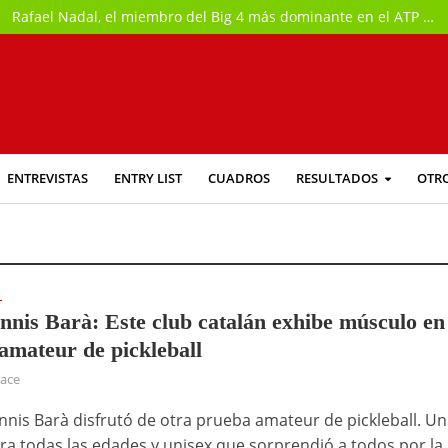
Rafael Nadal, el miembro del Big 4 más dominante en el ATP de Canadá
ENTREVISTAS
ENTRY LIST
CUADROS
RESULTADOS
OTR
L
nnis Barà: Este club catalán exhibe músculo en
amateur de pickleball
hace
ennis Barà disfrutó de otra prueba amateur de pickleball. Un
ra todas las edades y unisex que sorprendió a todos por la