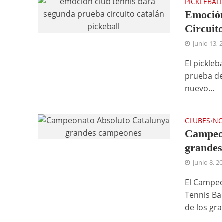
PICKLEBAL
Emoción
Circuit
junio 13, 
El pickle
prueba de
nuevo...
CLUBES
NO
•
Campeon
grandes
junio 8, 2
El Campeo
Tennis Ba
de los gra