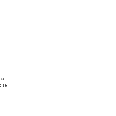
a
ana
o se