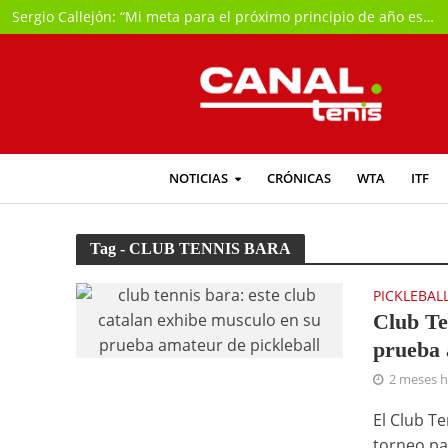
Sergio Callejón: “Mi meta para el próximo principio de año es intentar jugar la previa del Abierto de Australia”
NOTICIAS
CRÓNICAS
WTA
ITF
Tag - CLUB TENNIS BARA
PICKLEBAL
Club Te
prueba 
2 meses 
El Club T
torneo pa