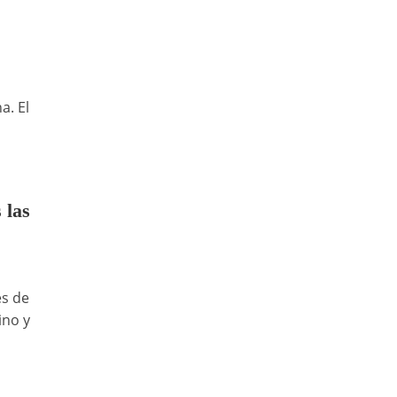
a. El
 las
es de
ino y