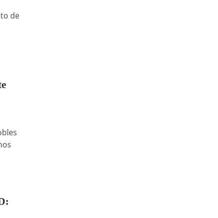
to de
te
obles
 nos
D: