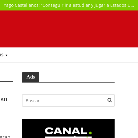
Yago Castellanos: “Conseguir ir a estudiar y jugar a Estados Unidos ya supone cumplir parte de mi gran sueño”
OS
Ads
 su
 gran