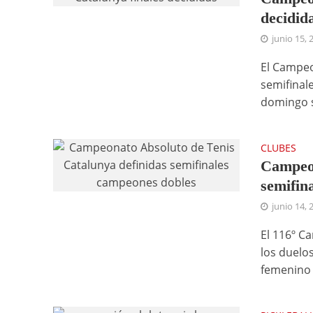
decidid
junio 15, 
El Campeo
semifinal
domingo s
CLUBES
Campeon
semifina
junio 14, 
El 116º C
los duelo
femenino 