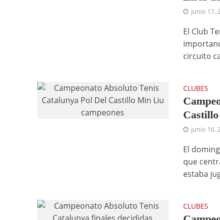
junio 17, 
El Club T
importanc
circuito c
CLUBES
Campeon
Castill
junio 16, 
El doming
que centra
estaba ju
CLUBES
Campeon