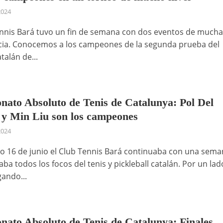
2024
ennis Bará tuvo un fin de semana con dos eventos de much
ia. Conocemos a los campeones de la segunda prueba del
atalán de...
ato Absoluto de Tenis de Catalunya: Pol Del
o y Min Liu son los campeones
2024
o 16 de junio el Club Tennis Bará continuaba con una sem
ba todos los focos del tenis y pickleball catalán. Por un lad
gando...
ato Absoluto de Tenis de Catalunya: Finales