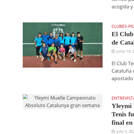
acogida y 
CLUBES
PI
•
El Club
de Cata
junio 19, 
El Club T
Cataluña 
apostado 
ENTREVIST
Yleymi 
Tenis f
final en
julio 5, 20