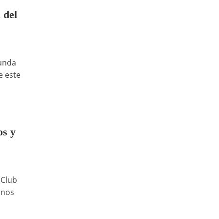
 del
gunda
e este
os y
 Club
unos