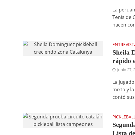
La peruan
Tenis de C
hacen con
ENTREVIST
Sheila 
rápido 
junio 27, 
La jugador
mixto y la
contó sus.
PICKLEBAL
Segunda
Lista d