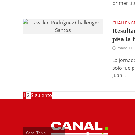
primer tít
CHALLENG
Resulta
pisa la 
mayo 11, 
La jornad
solo fue p
Juan...
1
2
Siguiente
Canal Tenis -