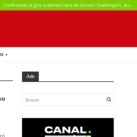
Confirmada la gira sudamericana de torneos Challengers: durará más de dos meses
OS
Ads
su
bró