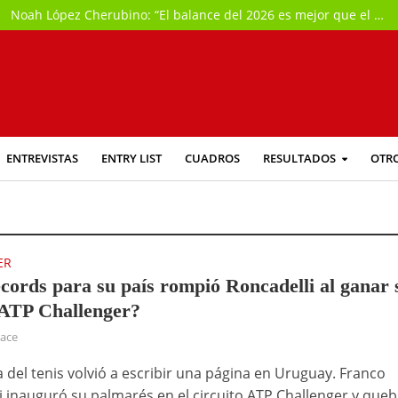
Noah López Cherubino: “El balance del 2026 es mejor que el año pasado, aunque con algo de autocrítica porque esperaba algo más de mí”
ENTREVISTAS
ENTRY LIST
CUADROS
RESULTADOS
OTR
ER
cords para su país rompió Roncadelli al ganar 
ATP Challenger?
hace
a del tenis volvió a escribir una página en Uruguay. Franco
i inauguró su palmarés en el circuito ATP Challenger y que