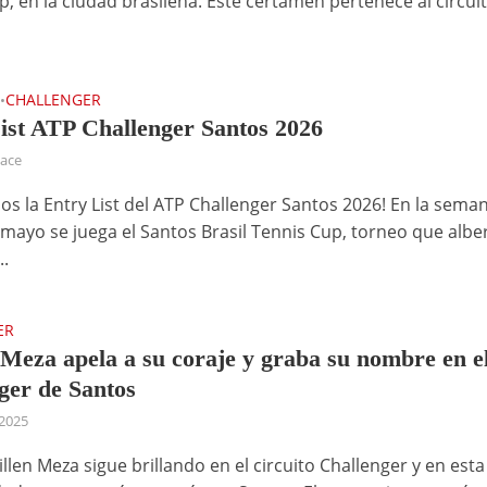
p, en la ciudad brasileña. Este certamen pertenece al circui
T
CHALLENGER
•
ist ATP Challenger Santos 2026
hace
s la Entry List del ATP Challenger Santos 2026! En la seman
 mayo se juega el Santos Brasil Tennis Cup, torneo que albe
..
ER
 Meza apela a su coraje y graba su nombre en e
ger de Santos
2025
llen Meza sigue brillando en el circuito Challenger y en esta