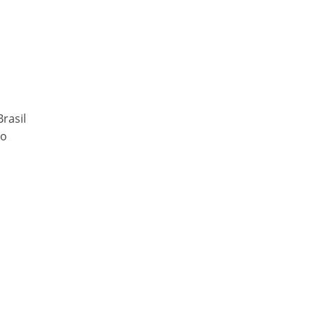
rasil
to