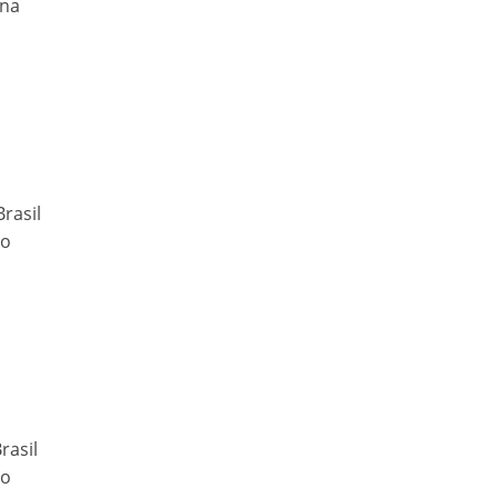
una
rasil
to
rasil
to