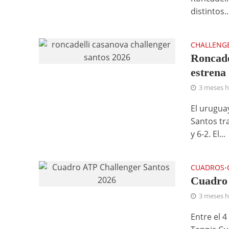
distintos..
CHALLENG
Roncade
estrena
3 meses 
El urugua
Santos tr
y 6-2. El...
CUADROS
•
Cuadro 
3 meses 
Entre el 4