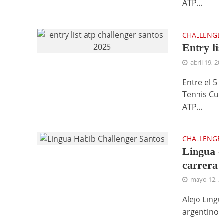
ATP...
CHALLENG
Entry l
abril 19, 
Entre el 5
Tennis Cu
ATP...
CHALLENG
Lingua 
carrera
mayo 12, 
Alejo Lin
argentino