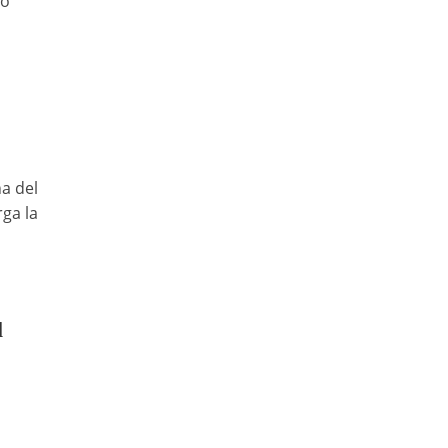
to
a del
rga la
l