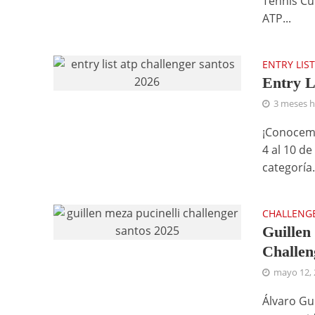
Tennis Cu
ATP...
ENTRY LIS
Entry L
3 meses 
¡Conocemo
4 al 10 de
categoría.
CHALLENG
Guillen
Challen
mayo 12, 
Álvaro Gui