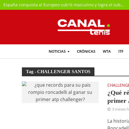
España conquista el Europeo sub16 masculino y logra el subcampeonato femenino
NOTICIAS
CRÓNICAS
WTA
ITF
Tag - CHALLENGER SANTOS
CHALLENG
¿Qué ré
primer 
3 meses 
La histori
Roncadell