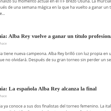
analizó su momento actual en el ITF Brezo Osuna. La murcia
pués de una semana mágica en la que ha vuelto a ganar un t
e...
ia: Alba Rey vuelve a ganar un título profesion
 hace
nia tiene nueva campeona. Alba Rey brilló con luz propia en 
e no olvidará. Después de su gran torneo sin perder un set
ia: La española Alba Rey alcanza la final
 hace
ia ya conoce a sus dos finalistas del torneo femenino. La ita