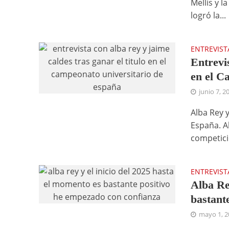
Mellis y l
logró la...
ENTREVIST
Entrevi
en el C
junio 7, 2
Alba Rey 
España. A
competició
ENTREVIST
Alba Re
bastant
mayo 1, 2