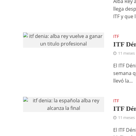
Alba Rey 
llega des
ITF y que l
ITF
ITF Dén
11 meses
El ITF Dé
semana qu
llevó la...
ITF
ITF Dén
11 meses
El ITF Dén