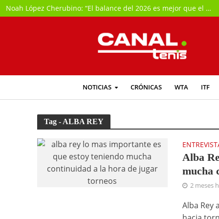
Noah López Cherubino: “El balance del 2026 es mejor que el año pasado, aunque con algo de autocrítica porque esperaba algo más de mí”
NOTICIAS
CRÓNICAS
WTA
ITF
Tag - ALBA REY
ENTREVIST
Alba Re
mucha c
2 meses 
Alba Rey a
hacia torn