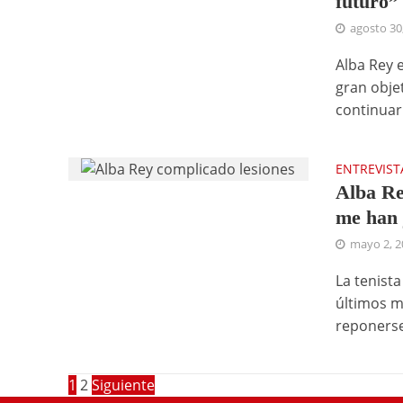
futuro”
agosto 30
Alba Rey 
gran obje
continuar.
ENTREVIST
Alba Re
me han 
mayo 2, 2
La tenist
últimos m
reponerse 
1
2
Siguiente