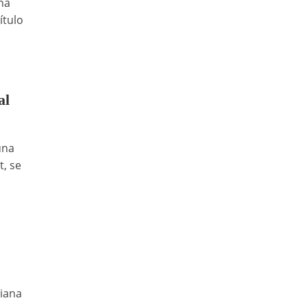
na
ítulo
al
una
, se
liana