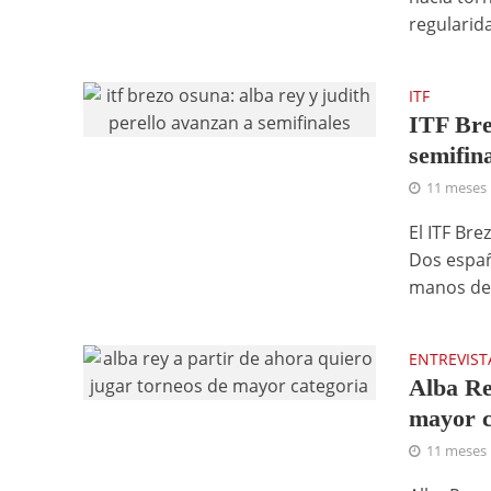
regularidad
ITF
ITF Bre
semifin
11 meses
El ITF Br
Dos españo
manos de 
ENTREVIST
Alba Re
mayor c
11 meses