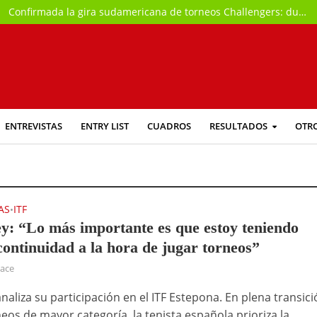
Confirmada la gira sudamericana de torneos Challengers: durará más de dos meses
ENTREVISTAS
ENTRY LIST
CUADROS
RESULTADOS
OTR
AS
ITF
•
y: “Lo más importante es que estoy teniendo
ontinuidad a la hora de jugar torneos”
hace
naliza su participación en el ITF Estepona. En plena transic
eos de mayor categoría, la tenista española prioriza la