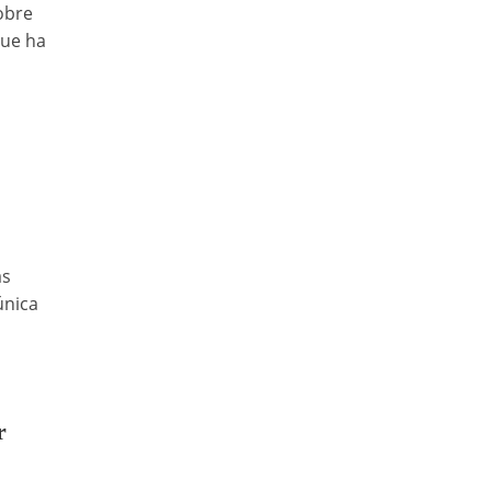
sobre
que ha
as
única
r