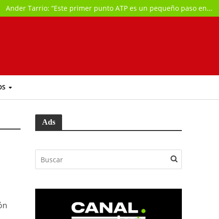
Ander Tarrio: “Este primer punto ATP es un pequeño paso en mi carrera que me da la ilusión de poder jugar al tenis de manera profesional”
OS
Ads
ión