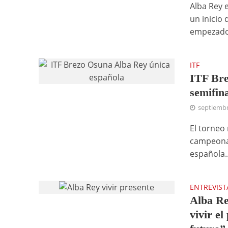
Alba Rey e
un inicio
empezado.
ITF
ITF Bre
semifin
septiembr
El torneo 
campeonas
española..
ENTREVIST
Alba Re
vivir el