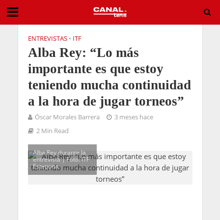
ENTREVISTAS
•
ITF
Alba Rey: “Lo más
importante es que estoy
teniendo mucha continuidad
a la hora de jugar torneos”
Óscar Morales Barrera
3 meses hace
2 Min Read
Alba Rey durante la
entrevista | Foto: ITF
Estepona