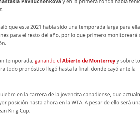
nastasía Pavliuchénkova
y en la primera ronda había teni
t
.
aló que este 2021 había sido una temporada larga para ella
lanes para el resto del año, por lo que primero monitoreará 
ón.
ran temporada,
ganando el
Abierto de Monterrey
y sobre t
ra todo pronóstico llegó hasta la final, donde cayó ante la
uiebre en la carrera de la jovencita canadiense, que actua
yor posición hasta ahora en la WTA. A pesar de ello será un
ean King Cup.