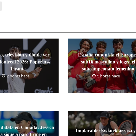
o, televisión y dónde ver
España conquista el Europ
ntreal 2026: Popyrin –
sub16 masculino y logra el
Tirante
subcampeonato femenino
2 horas hace
5 horas hace
ndidata en Canadá: Jessica
Implacable: Swiatek arrasa y
a sigue a paso firme en