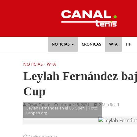
NOTICIAS
CRÓNICAS
WTA
ITF
NOTICIAS
•
WTA
Leylah Fernández baja
Cup
César Zárate
octubre 15, 2021
2 Min Read
Leylah Fernandez en el US Open | Foto:
usopen.org
2 min de lectura