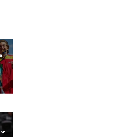
eo
 se