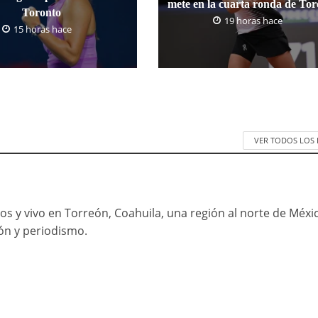
mete en la cuarta ronda de To
Toronto
19 horas hace
15 horas hace
VER TODOS LOS
os y vivo en Torreón, Coahuila, una región al norte de Méxi
ón y periodismo.