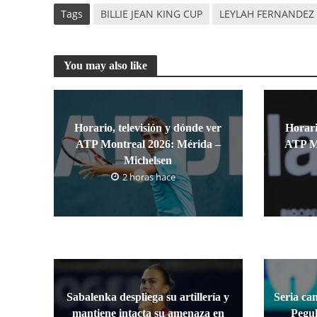
Tags
BILLIE JEAN KING CUP
LEYLAH FERNANDEZ
You may also like
Horario, televisión y dónde ver
Horari
ATP Montreal 2026: Mérida –
ATP Mo
Michelsen
2 horas hace
Sabalenka despliega su artillería y
Seria ca
mantiene intacta su amenaza en
Pegul