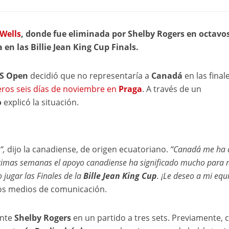
Wells
, donde fue eliminada por Shelby Rogers en octavo
en las Billie Jean King Cup Finals.
S Open
decidió que no representaría a
Canadá
en las final
ros seis días de noviembre en
Praga
. A través de un
o
explicó la situación.
“,
dijo la canadiense, de origen ecuatoriano.
“Canadá me ha 
ltimas semanas el apoyo canadiense ha significado mucho para 
 jugar las Finales de la
Bille Jean King Cup
. ¡Le deseo a mi equ
los medios de comunicación.
ante
Shelby Rogers
en un partido a tres sets. Previamente, c