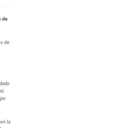
s de
es de
dado
mí.
ipo
on la