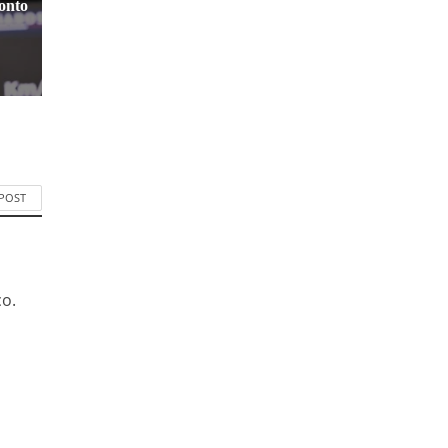
ronto
 POST
co.