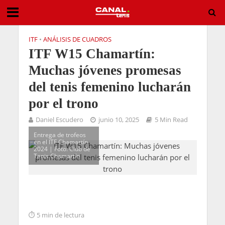
ITF
•
ANÁLISIS DE CUADROS
ITF W15 Chamartín:
Muchas jóvenes promesas
del tenis femenino lucharán
por el trono
Daniel Escudero
junio 10, 2025
5 Min Read
Entrega de trofeos
en el ITF Chamartín
2024 | Foto: Club de
Tenis Chamartín
5 min de lectura