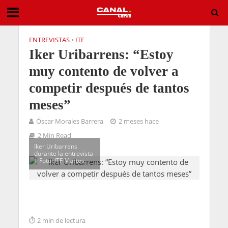
ENTREVISTAS
•
ITF
Iker Uribarrens: “Estoy
muy contento de volver a
competir después de tantos
meses”
Óscar Morales Barrera
2 meses hace
2 Min Read
Iker Uribarrens
durante la entrevista
| Foto: ITF Martos
2 min de lectura