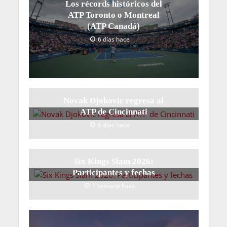
Los récords históricos del
ATP Toronto o Montreal
(ATP Canadá)
6 días hace
Novak Djokovic regresa al
ATP de Cincinnati
6 días hace
Six Kings Slam 2026:
Participantes y fechas
1 semana hace