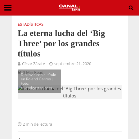
ESTADÍSTICAS
La eterna lucha del ‘Big
Three’ por los grandes
títulos
César Zárate
septiembre 21, 2020
3 Min Read
Djokovic con el título
en Roland Garros |
Foto:
rolandgarros.com
2 min de lectura