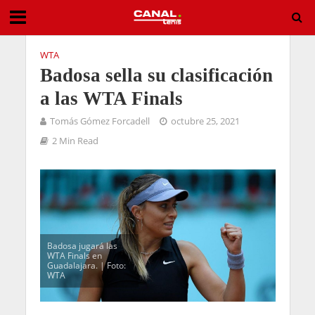
WTA
Badosa sella su clasificación
a las WTA Finals
Tomás Gómez Forcadell
octubre 25, 2021
2 Min Read
Badosa jugará las
WTA Finals en
Guadalajara. | Foto:
WTA