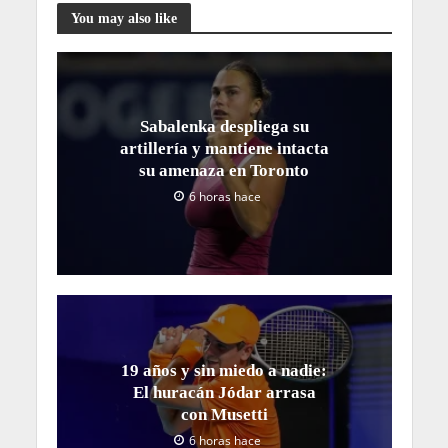
You may also like
Sabalenka despliega su
artillería y mantiene intacta
su amenaza en Toronto
6 horas hace
19 años y sin miedo a nadie:
El huracán Jódar arrasa
con Musetti
6 horas hace