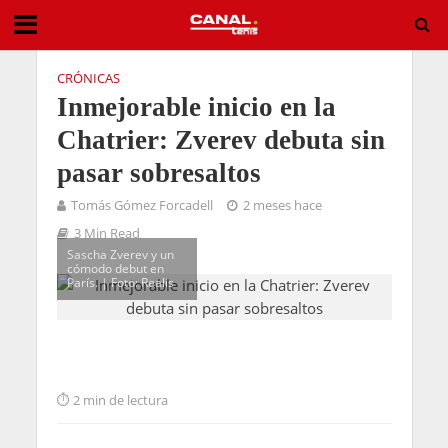
CRÓNICAS
Inmejorable inicio en la
Chatrier: Zverev debuta sin
pasar sobresaltos
Tomás Gómez Forcadell
2 meses hace
3 Min Read
Sascha Zverev y un
cómodo debut en
París. | Foto: Realis
2 min de lectura