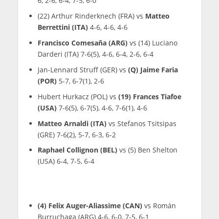
6, 2-6, 6-4, 7-5, 6-0
(22) Arthur Rinderknech (FRA) vs
Matteo
Berrettini (ITA)
4-6, 4-6, 4-6
Francisco Comesaña (ARG)
vs (14) Luciano
Darderi (ITA) 7-6(5), 4-6, 6-4, 2-6, 6-4
Jan-Lennard Struff (GER) vs
(Q) Jaime Faria
(POR)
5-7, 6-7(1), 2-6
Hubert Hurkacz (POL) vs
(19) Frances Tiafoe
(USA)
7-6(5), 6-7(5), 4-6, 7-6(1), 4-6
Matteo Arnaldi (ITA)
vs Stefanos Tsitsipas
(GRE) 7-6(2), 5-7, 6-3, 6-2
Raphael Collignon (BEL)
vs (5) Ben Shelton
(USA) 6-4, 7-5, 6-4
(4) Felix Auger-Aliassime (CAN)
vs Román
Burruchaga (ARG) 4-6, 6-0, 7-5, 6-1