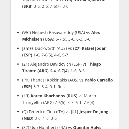
(SRB)
3-6, 2-6, 7-6(7), 3-6
(WC) Nishesh Basavareddy (USA) vs
Alex
Michelsen (USA)
6-7(5), 3-6, 6-3, 3-6
James Duckworth (AUS) vs
(27) Rafael Jódar
(ESP)
1-6, 7-6(5), 4-6, 5-7
(21) Alejandro Davidovich (ESP) vs
Thiago
Tirante (ARG)
6-4, 6-7(4), 1-6, 3-6
(PR) Thanasi Kokkinakis (AUS) vs
Pablo Carreño
(ESP)
5-7, 6-4, 0-1, Ret.
(13) Karen Khachanov (RUS)
vs Marco
Trungelliti (ARG) 7-6(5), 5-7, 6-1, 7-6(4)
(Q) Federico Cina (ITA) vs
(LL) Jesper De Jong
(NED)
3-6, 1-6, 3-6
(32) Ugo Humbert (FRA) vs
Quentin Halys