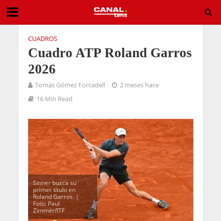
CUADROS
Cuadro ATP Roland Garros
2026
Tomás Gómez Forcadell
2 meses hace
16 Min Read
Sinner busca su
primer título en
Roland Garros. |
Foto: Paul
Zimmer/ITF