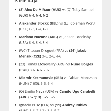
Parte baja
(8) Alex De Miñaur (AUS)
vs (Q) Toby Samuel
(GBR) 6-4, 6-4, 6-2
Alexander Blockx (BEL)
vs (LL) Coleman Wong
(HKG) 6-3, 6-4, 6-2
Mariano Navone (ARG)
vs Jenson Brooksby
(USA) 6-4, 6-4, 6-4
(WC) Titouan Droguet (FRA) vs
(26) Jakub
Mensik (CZE)
3-6, 2-6, 4-6
(23) Tomás Etcheverry (ARG) vs
Nuno Borges
(POR)
3-6, 4-6, 2-6
Miomir Kecmanovic (SRB)
vs Fabian Marozsan
(HUN) 7-6(0), 6-3, 6-4
(Q) Emilio Nava (USA) vs
Camilo Ugo Carabelli
(ARG)
6-7(10), 3-6, 3-6
Ignacio Buse (PER) vs
(11) Andrey Rublev
(RUS)
3-6, 7-6(6), 3-6, 5-7