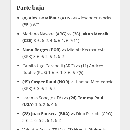
Parte baja
(8) Alex De Miñaur (AUS)
vs Alexander Blockx
(BEL) WO
Mariano Navone (ARG) vs
(26) Jakub Mensik
(CZE)
3-6, 6-2, 4-6, 6-1, 6-7(11)
Nuno Borges (POR)
vs Miomir Kecmanovic
(SRB) 3-6, 6-2, 6-1, 6-2
Camilo Ugo Carabelli (ARG) vs (11) Andrey
Rublev (RUS) 1-6, 6-1, 3-6, 6-7(5)
(15) Casper Ruud (NOR)
vs Hamad Medjedovic
(SRB) 6-3, 6-2, 6-4
Lorenzo Sonego (ITA) vs
(24) Tommy Paul
(USA)
3-6, 2-6, 4-6
(28) Joao Fonseca (BRA)
vs Dino Prizmic (CRO)
3-6, 4-6, 6-3, 6-1, 6-2
Valentin Royer (FRA) vs
(3) Novak Djokovic