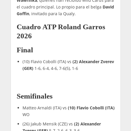
Wawrinka
, quienes han recibido Wild Cards para
el cuadro principal. Lo propio para el belga
David
Goffin
, invitado para la Qualy.
Cuadro ATP Roland Garros
2026
Final
(10) Flavio Cobolli (ITA) vs
(2) Alexander Zverev
(GER)
1-6, 6-4, 4-6, 7-6(5), 1-6
Semifinales
Matteo Arnaldi (ITA) vs
(10) Flavio Cobolli (ITA)
WO
(26) Jakub Mensik (CZE) vs
(2) Alexander
Zverev (GER)
5-7, 2-6, 6-3, 3-6