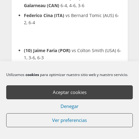
Galarneau (CAN)
6-4, 4-6, 3-6
Federico Cina (ITA)
vs Bernard Tomic (AUS) 6-
2, 6-4
(10) Jaime Faria (POR)
vs Colton Smith (USA) 6-
1, 3-6, 6-3
Alejandro Moro Cañas (ESP) vs
Lukas
Neumayer (AUT)
1-6, 3-6
Utilizamos
cookies
para optimizar nuestro sitio web y nuestro servicio.
Aceptar cookies
(11) Henrique Rocha (POR) vs
Borna Gojo
Denegar
(CRO)
3-6, 6-3, 6-7(9)
Gustavo Heide (BRA) vs
Jurij Rodionov (AUT)
Ver preferencias
1-6, 4-6