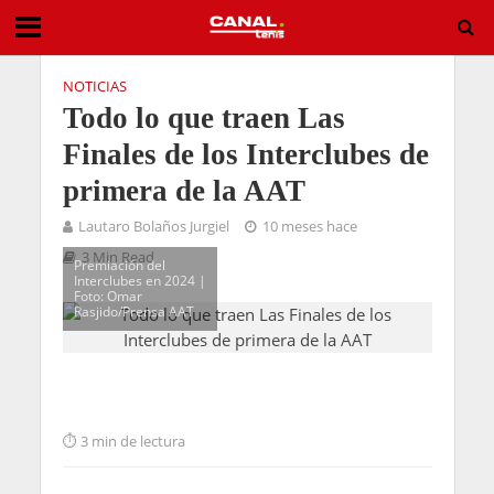
NOTICIAS
Todo lo que traen Las
Finales de los Interclubes de
primera de la AAT
Lautaro Bolaños Jurgiel
10 meses hace
3 Min Read
Premiación del
Interclubes en 2024 |
Foto: Omar
Rasjido/Prensa AAT
3 min de lectura