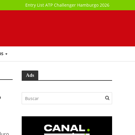
Entry List ATP Challenger Hamburgo 2026
OS
Ads
o
duro