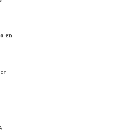
el
ho en
con
A