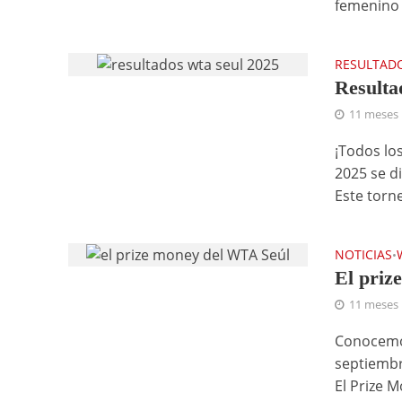
femenino 
RESULTAD
Resulta
11 meses
¡Todos lo
2025 se d
Este torne
NOTICIAS
•
El priz
11 meses
Conocemos
septiembr
El Prize M