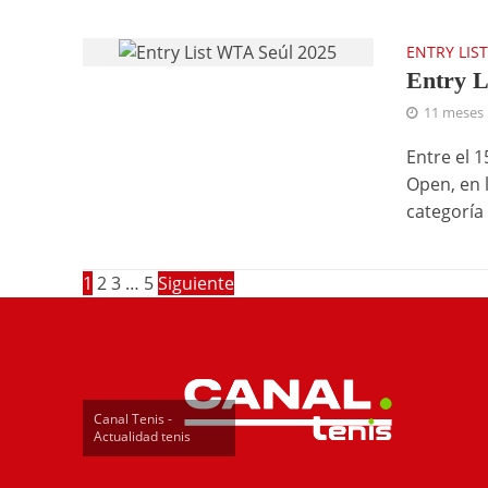
ENTRY LIS
Entry L
11 meses
Entre el 
Open, en 
categoría 
1
2
3
…
5
Siguiente
Canal Tenis -
Actualidad tenis