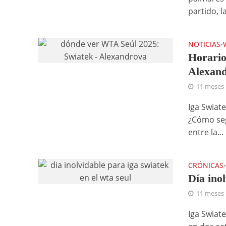
partido, l
NOTICIAS
•
Horario
Alexan
11 meses
Iga Swiat
¿Cómo seg
entre la...
CRÓNICAS
Día ino
11 meses
Iga Swiate