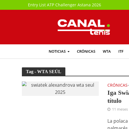
Entry List ATP Challenger Astana 2026
NOTICIAS
CRÓNICAS
WTA
ITF
Tag - WTA SEÚL
CRÓNICAS
Iga Swi
título
11 meses
La polaca
palmarés 