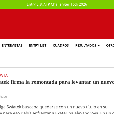
Entry List ATP Challenger Todi 2026
ENTREVISTAS
ENTRY LIST
CUADROS
RESULTADOS
OTR
WTA
•
atek firma la remontada para levantar un nuev
 hace
 Iga Swiatek buscaba quedarse con un nuevo título en su
y para eso debía enfrentar a Ekaterina Alexandrova. En un 