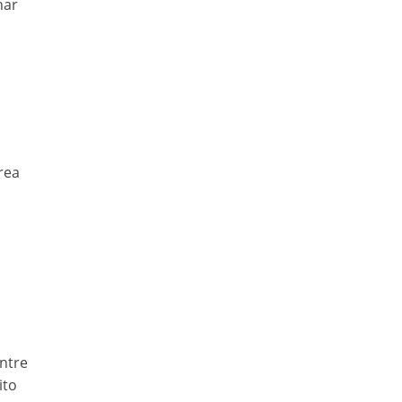
har
rea
n
ntre
ito