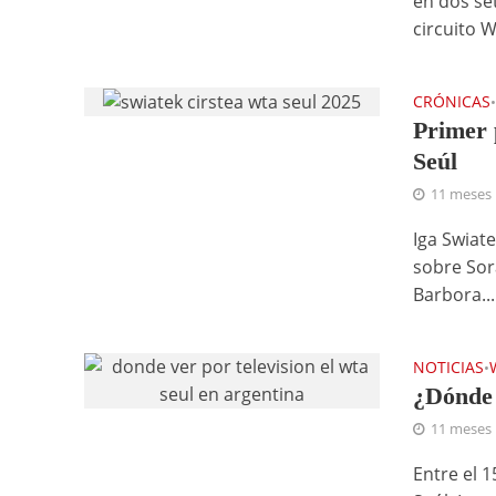
en dos se
circuito W
CRÓNICAS
Primer 
Seúl
11 meses
Iga Swiat
sobre Sora
Barbora...
NOTICIAS
•
¿Dónde 
11 meses
Entre el 