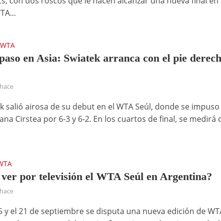
ts, con dos roscos que le hacen alcanzar una nueva final en 
TA...
WTA
•
paso en Asia: Swiatek arranca con el pie derec
 hace
ek salió airosa de su debut en el WTA Seúl, donde se impuso
na Cirstea por 6-3 y 6-2. En los cuartos de final, se medirá 
WTA
ver por televisión el WTA Seúl en Argentina?
 hace
15 y el 21 de septiembre se disputa una nueva edición de WT