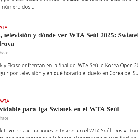
a número dos...
WTA
, televisión y dónde ver WTA Seúl 2025: Swiate
drova
 hace
ek y Ekase enfrentan en la final del WTA Seúl o Korea Open 2
uir por televisión y en qué horario el duelo en Corea del S
WTA
•
lvidable para Iga Swiatek en el WTA Seúl
 hace
k tuvo dos actuaciones estelares en el WTA Seúl. Dos victori