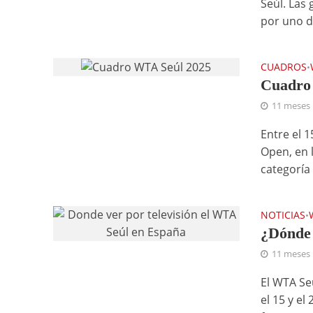
Seúl. Las
por uno de
CUADROS
•
Cuadro
11 meses
Entre el 
Open, en 
categoría 
NOTICIAS
•
¿Dónde 
11 meses
El WTA Se
el 15 y el