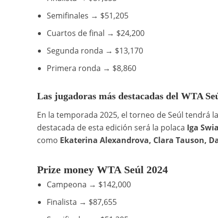
Semifinales → $51,205
Cuartos de final → $24,200
Segunda ronda → $13,170
Primera ronda → $8,860
Las jugadoras más destacadas del WTA Seú
En la temporada 2025, el torneo de Seúl tendrá la
destacada de esta edición será la polaca
Iga Swi
como
Ekaterina Alexandrova, Clara Tauson, D
Prize money WTA Seúl 2024
Campeona → $142,000
Finalista → $87,655