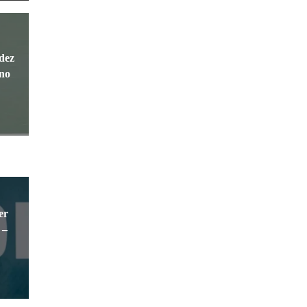
dez
ino
er
 –