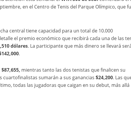
eptiembre, en el Centro de Tenis del Parque Olímpico, que f
ncha central tiene capacidad para un total de 10.000
etalle el premio económico que recibirá cada una de las te
,510 dólares
. La participante que más dinero se llevará será
$142,000
.
á
$87,655,
mientras tanto las dos tenistas que finalicen su
as cuartofinalistas sumarán a sus ganancias
$24,200
. Las qu
ltimo, todas las jugadoras que caigan en su debut, más allá 