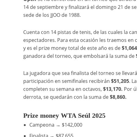
14 de septiembre y finalizará el domingo 21 de s
sede de los JJOO de 1988.
Cuenta con 14 pistas de tenis, de las cuales la ca
espectadores. Para esta ocasión les traemos en d
y es el prize money total de este año es de
$1,064
ganadora del torneo, que embolsará la suma de
La jugadora que sea finalista del torneo se llevar
participación en semifinales recibirán
$51,205
. L
completen su semana en octavos,
$13,170
.
Por ú
derrota, se quedarán con la suma de
$8,860.
Prize money WTA Seúl 2025
Campeona → $142,000
Finalista → $87,655