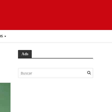
OS
Ads