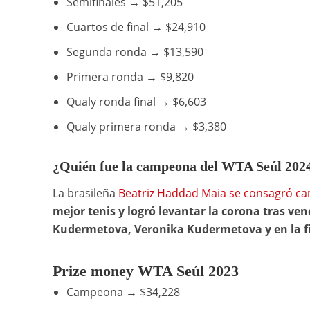
Semifinales → $51,205
Cuartos de final → $24,910
Segunda ronda → $13,590
Primera ronda → $9,820
Qualy ronda final → $6,603
Qualy primera ronda → $3,380
¿Quién fue la campeona del WTA Seúl 202
La brasileña
Beatriz Haddad Maia se consagró c
mejor tenis y logró levantar la corona tras venc
Kudermetova, Veronika Kudermetova y en la fi
Prize money WTA Seúl 2023
Campeona → $34,228