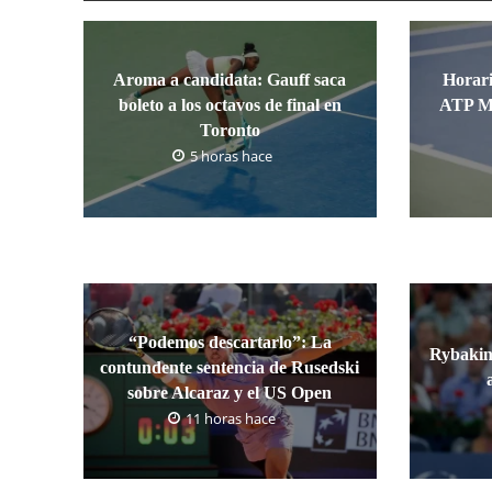
Aroma a candidata: Gauff saca
Horari
boleto a los octavos de final en
ATP Mo
Toronto
5 horas hace
“Podemos descartarlo”: La
Rybakin
contundente sentencia de Rusedski
sobre Alcaraz y el US Open
11 horas hace