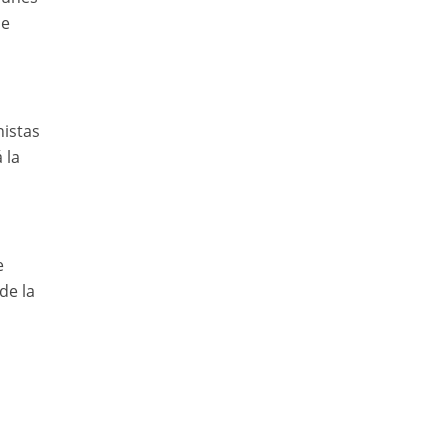
ue
nistas
 la
e
de la