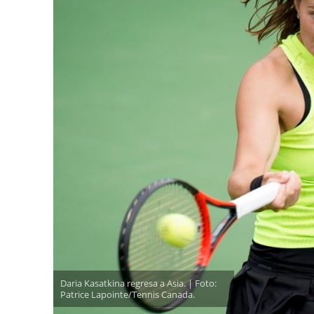
Daria Kasatkina regresa a Asia. | Foto:
Patrice Lapointe/Tennis Canada.