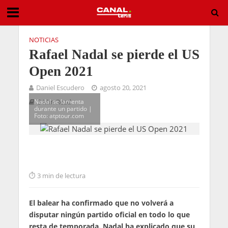
NOTICIAS
Rafael Nadal se pierde el US
Open 2021
Daniel Escudero
agosto 20, 2021
Nadal se lamenta
3 Min Read
durante un partido |
Foto: atptour.com
3 min de lectura
El balear ha confirmado que no volverá a
disputar ningún partido oficial en todo lo que
resta de temporada. Nadal ha explicado que su