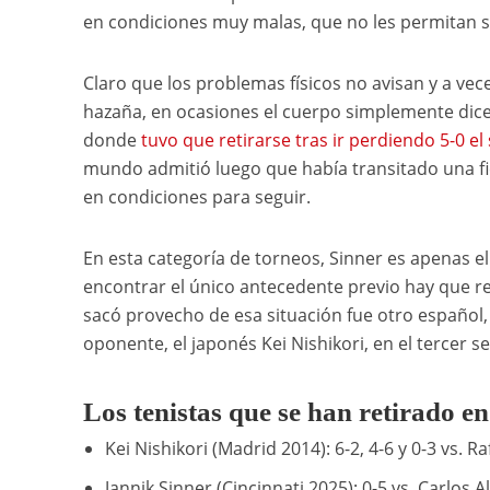
en condiciones muy malas, que no les permitan s
Claro que los problemas físicos no avisan y a vec
hazaña, en ocasiones el cuerpo simplemente dice b
donde
tuvo que retirarse tras ir perdiendo 5-0 el s
mundo admitió luego que había transitado una fie
en condiciones para seguir.
En esta categoría de torneos, Sinner es apenas e
encontrar el único antecedente previo hay que r
sacó provecho de esa situación fue otro español, 
oponente, el japonés Kei Nishikori, en el tercer se
Los tenistas que se han retirado en
Kei Nishikori (Madrid 2014): 6-2, 4-6 y 0-3 vs. Ra
Jannik Sinner (Cincinnati 2025): 0-5 vs. Carlos A