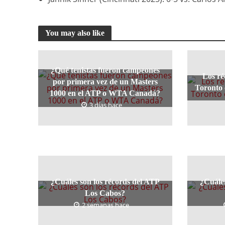
You may also like
¿Qué tenistas fueron campeones
Los ré
por primera vez de un Masters
Toronto
1000 en el ATP o WTA Canadá?
3 días hace
¿Cuáles son los récords del ATP
¿Cuáles
Los Cabos?
2 semanas hace