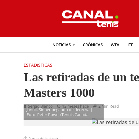
NOTICIAS
CRÓNICAS
WTA
ITF
ESTADÍSTICAS
Las retiradas de un te
Masters 1000
Sergio Blanco
12 meses hace
2 Min Read
Jannik Sinner pegando de derecha |
Foto: Peter Power/Tennis Canada
2 min de lectura