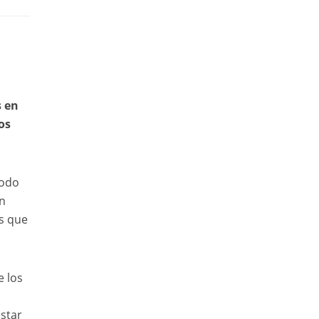
s en
os
todo
en
es que
e los
estar