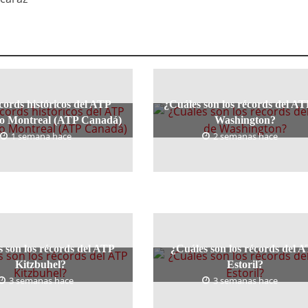
cords históricos del ATP
¿Cuáles son los récords del AT
 o Montreal (ATP Canadá)
Washington?
1 semana hace
2 semanas hace
 son los récords del ATP
¿Cuáles son los récords del 
Kitzbuhel?
Estoril?
3 semanas hace
3 semanas hace