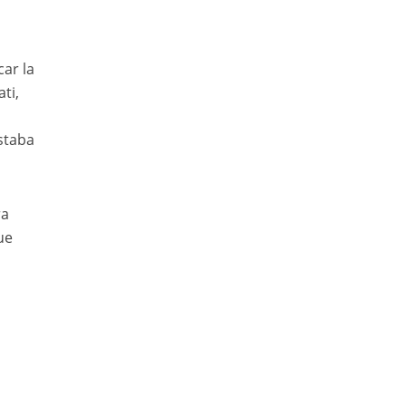
car la
ti,
staba
ra
ue