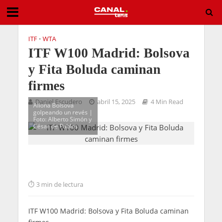
ITF
•
WTA
ITF W100 Madrid: Bolsova
y Fita Boluda caminan
firmes
Daniel Escudero
abril 15, 2025
4 Min Read
Aliona Bolsova
golpeando un revés |
Foto: Alberto Simón y
César de Pablos
3 min de lectura
ITF W100 Madrid: Bolsova y Fita Boluda caminan