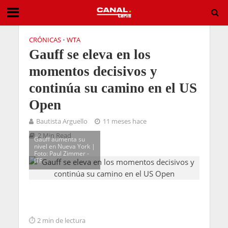
CRÓNICAS
•
WTA
Gauff se eleva en los
momentos decisivos y
continúa su camino en el US
Open
Bautista Arguello
11 meses hace
2 Min Read
Gauff aumenta su
nivel en Nueva York |
Foto: Paul Zimmer -
ITF
2 min de lectura