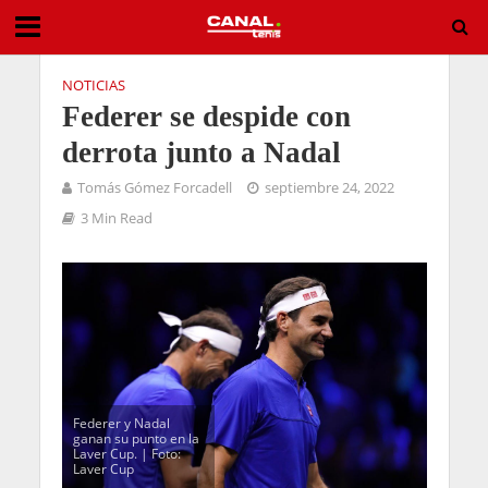
NOTICIAS
Federer se despide con
derrota junto a Nadal
Tomás Gómez Forcadell
septiembre 24, 2022
3 Min Read
Federer y Nadal
ganan su punto en la
Laver Cup. | Foto:
Laver Cup