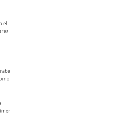
a el
ares
s
traba
como
a
rimer