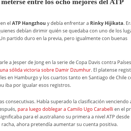
 meterse entre los ocho mejores del ATP
en el
ATP Hangzhou
y debía enfrentar a
Rinky Hijikata
. Er
uienes debían dirimir quién se quedaba con uno de los lug
. Un partido duro en la previa, pero igualmente con buenas
arle a Jesper de Jong en la serie de Copa Davis contra Paíse
una sólida victoria sobre Damir Dzumhur
. El platense regis
les en Hamburgo y los cuartos tanto en Santiago de Chile 
 iba por igualar esos registros.
ias consecutivas. Había superado la clasificación venciendo 
después,
para luego doblegar a Camilo Ugo Carabelli
en el p
 significaba para el australiano su primera a nivel ATP desde
racha, ahora pretendía aumentar su cuenta positiva.