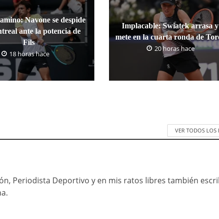
camino: Navone se despide
Implacable: Swiatek arrasa y
treal ante la potencia de
mete en la cuarta ronda de To
Fils
20 horas hace
18 horas hace
VER TODOS LOS
n, Periodista Deportivo y en mis ratos libres también escr
na.