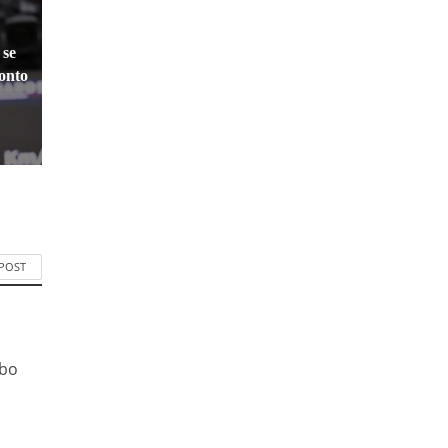
 se
ronto
 POST
ibo