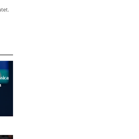
tet.
sica
n