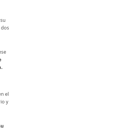
 su
ó dos
ese
e
n.
n el
io y
su