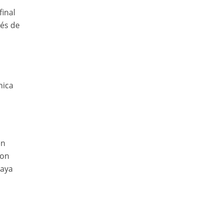
inal
vés de
nica
en
con
haya