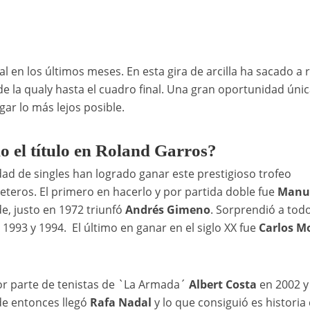
l en los últimos meses. En esta gira de arcilla ha sacado a r
e la qualy hasta el cuadro final. Una gran oportunidad úni
egar lo más lejos posible.
o el título en Roland Garros?
dad de singles han logrado ganar este prestigioso trofeo
teros. El primero en hacerlo y por partida doble fue
Manu
e, justo en 1972 triunfó
Andrés Gimeno
. Sorprendió a tod
1993 y 1994. El último en ganar en el siglo XX fue
Carlos M
 por parte de tenistas de `La Armada´
Albert Costa
en 2002 y
e entonces llegó
Rafa Nadal
y lo que consiguió es historia 