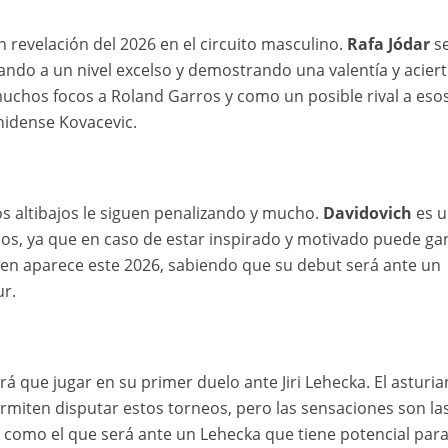
revelación del 2026 en el circuito masculino.
Rafa Jódar
se
ndo a un nivel excelso y demostrando una valentía y acier
muchos focos a Roland Garros y como un posible rival a eso
nidense Kovacevic.
 altibajos le siguen penalizando y mucho.
Davidovich
es u
ejos, ya que en caso de estar inspirado y motivado puede ga
gen aparece este 2026, sabiendo que su debut será ante un
r.
á que jugar en su primer duelo ante Jiri Lehecka. El asturi
ermiten disputar estos torneos, pero las sensaciones son la
 como el que será ante un Lehecka que tiene potencial par