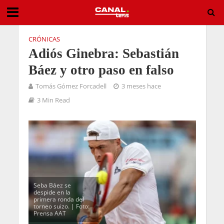
CRÓNICAS
Adiós Ginebra: Sebastián
Báez y otro paso en falso
Tomás Gómez Forcadell
3 meses hace
3 Min Read
Seba Báez se
despide en la
primera ronda del
torneo suizo. | Foto:
Prensa AAT