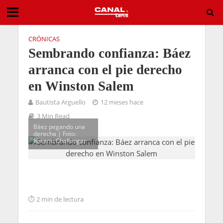
CRÓNICAS
Sembrando confianza: Báez
arranca con el pie derecho
en Winston Salem
Bautista Arguello
12 meses hace
3 Min Read
Báez pegando una
derecha | Foto:
Rosario Challenger
2 min de lectura