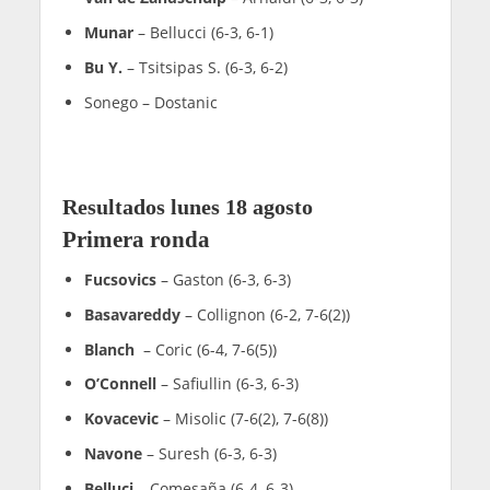
Munar
– Bellucci (6-3, 6-1)
Bu Y.
– Tsitsipas S. (6-3, 6-2)
Sonego – Dostanic
Resultados lunes 18 agosto
Primera ronda
Fucsovics
– Gaston (6-3, 6-3)
Basavareddy
– Collignon (6-2, 7-6(2))
Blanch
– Coric (6-4, 7-6(5))
O’Connell
– Safiullin (6-3, 6-3)
Kovacevic
– Misolic (7-6(2), 7-6(8))
Navone
– Suresh (6-3, 6-3)
Belluci
– Comesaña (6-4, 6-3)