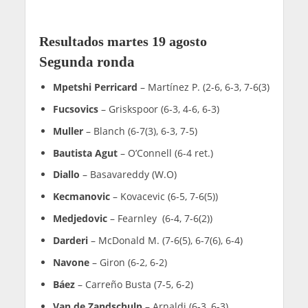
Resultados martes 19 agosto
Segunda ronda
Mpetshi Perricard
– Martínez P. (2-6, 6-3, 7-6(3)
Fucsovics
– Griskspoor (6-3, 4-6, 6-3)
Muller
– Blanch (6-7(3), 6-3, 7-5)
Bautista Agut
– O’Connell (6-4 ret.)
Diallo
– Basavareddy (W.O)
Kecmanovic
– Kovacevic (6-5, 7-6(5))
Medjedovic
– Fearnley (6-4, 7-6(2))
Darderi
– McDonald M. (7-6(5), 6-7(6), 6-4)
Navone
– Giron (6-2, 6-2)
Báez
– Carreño Busta (7-5, 6-2)
Van de Zandschulp
– Arnaldi (6-3, 6-3)