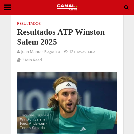
RESULTADOS
Resultados ATP Winston
Salem 2025
Juan Manuel Regueiro
12 meses hace
3 Min Read
Tsitsipas jugará en
Winston Salem |
Foto: Anderson -
Tennis Canada